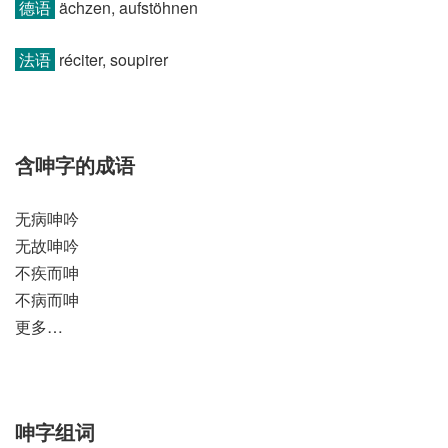
德语
ächzen, aufstöhnen
法语
réciter, soupirer
含呻字的成语
无病呻吟
无故呻吟
不疾而呻
不病而呻
更多…
呻字组词