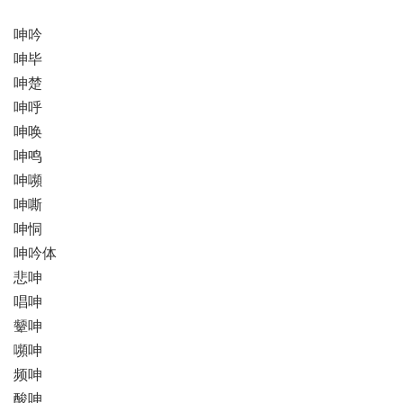
呻吟
呻毕
呻楚
呻呼
呻唤
呻鸣
呻嚬
呻嘶
呻恫
呻吟体
悲呻
唱呻
颦呻
嚬呻
频呻
酸呻