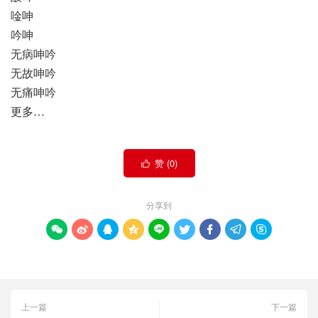
唫呻
吟呻
无病呻吟
无故呻吟
无痛呻吟
更多…
赞 (
0
)

分享到









上一篇
下一篇