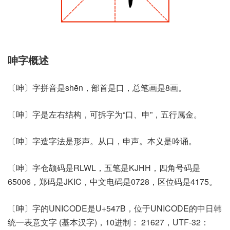
呻字概述
〔呻〕字拼音是shēn，部首是口，总笔画是8画。
〔呻〕字是左右结构，可拆字为“口、申”，五行属金。
〔呻〕字造字法是形声。从口，申声。本义是吟诵。
〔呻〕字仓颉码是RLWL，五笔是KJHH，四角号码是
65006，郑码是JKIC，中文电码是0728，区位码是4175。
〔呻〕字的UNICODE是U+547B，位于UNICODE的中日韩
统一表意文字 (基本汉字)，10进制： 21627，UTF-32：