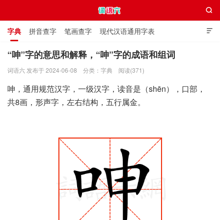

字典
拼音查字
笔画查字
现代汉语通用字表

通用规范汉字表
叠字大全
独体字大全
极简英语词典
“呻”字的意思和解释，“呻”字的成语和组词
词语六 发布于 2024-06-08
分类：
字典
阅读(371)
词语六
呻，通用规范汉字，一级汉字，读音是（shēn），口部，
共8画，形声字，左右结构，五行属金。