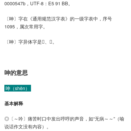
0000547b，UTF-8：E5 91 BB。
〔呻〕字在《通用规范汉字表》的一级字表中，序号
1095，属次常用字。
〔呻〕字异体字是𠲳、𣢘。
呻的意思
呻（shēn）
基本解释
◎〔～吟〕痛苦时口中发出哼哼的声音，如“无病～～”（喻
说话作文没有内容）。