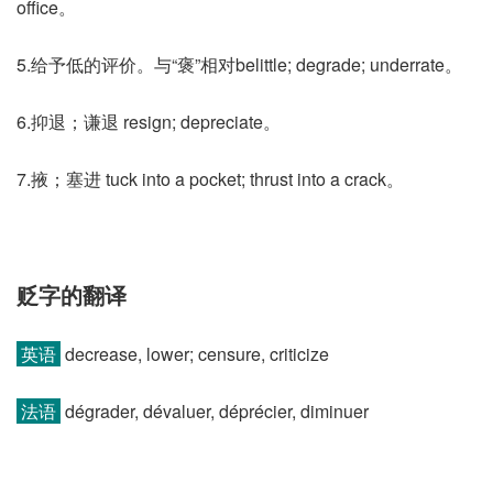
office。
5.给予低的评价。与“褒”相对belittle; degrade; underrate。
6.抑退；谦退 resign; depreciate。
7.掖；塞进 tuck into a pocket; thrust into a crack。
贬字的翻译
英语
decrease, lower; censure, criticize
法语
dégrader, dévaluer, déprécier, diminuer