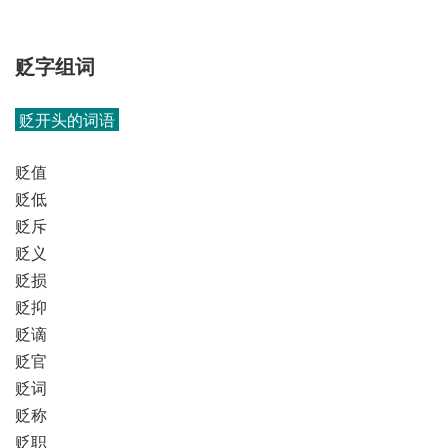
贬字组词
贬开头的词语
贬值
贬低
贬斥
贬义
贬损
贬抑
贬谪
贬官
贬词
贬称
贬职