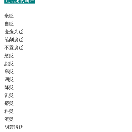
贬结尾的词语
褒贬
自贬
变褒为贬
笔削褒贬
不置褒贬
惩贬
黜贬
窜贬
诃贬
降贬
讥贬
瘠贬
科贬
流贬
明褒暗贬