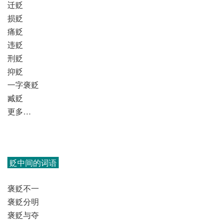
迁贬
损贬
痛贬
违贬
刑贬
抑贬
一字褒贬
臧贬
更多…
贬中间的词语
褒贬不一
褒贬分明
褒贬与夺