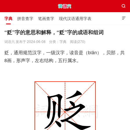

字典
拼音查字
笔画查字
现代汉语通用字表

通用规范汉字表
叠字大全
独体字大全
极简英语词典
“贬”字的意思和解释，“贬”字的成语和组词
词语六 发布于 2024-06-08
分类：
字典
阅读(270)
词语六
贬，通用规范汉字，一级汉字，读音是（biǎn），贝部，共
8画，形声字，左右结构，五行属水。