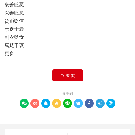
褒善贬恶
采善贬恶
货币贬值
示贬于褒
削衣贬食
寓贬于褒
更多…
赞 (
0
)

分享到








