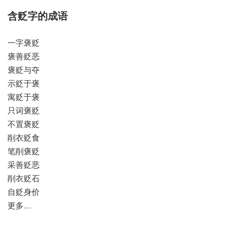
含贬字的成语
一字褒贬
褒善贬恶
褒贬与夺
示贬于褒
寓贬于褒
只词褒贬
不置褒贬
削衣贬食
笔削褒贬
采善贬恶
削衣贬石
自贬身价
更多…