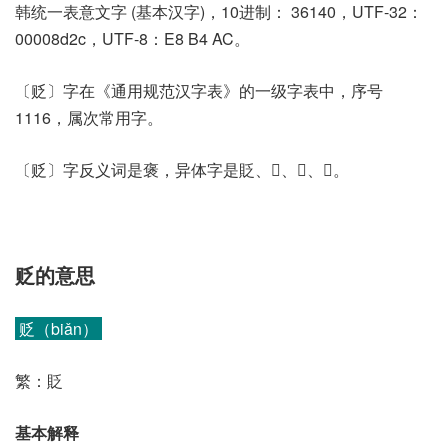
韩统一表意文字 (基本汉字)，10进制： 36140，UTF-32：
00008d2c，UTF-8：E8 B4 AC。
〔贬〕字在《通用规范汉字表》的一级字表中，序号
1116，属次常用字。
〔贬〕字反义词是褒，异体字是貶、𦥘、𦥧、𧴷。
贬的意思
贬（biǎn）
繁：貶
基本解释