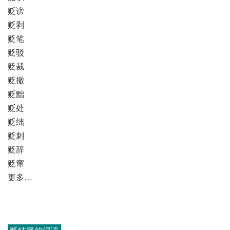
贬谤
贬剥
贬笔
贬驳
贬裁
贬撤
贬黜
贬处
贬绌
贬刺
贬辞
贬窜
更多…