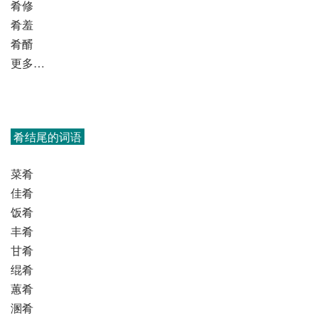
肴修
肴羞
肴醑
更多…
肴结尾的词语
菜肴
佳肴
饭肴
丰肴
甘肴
绲肴
蕙肴
溷肴