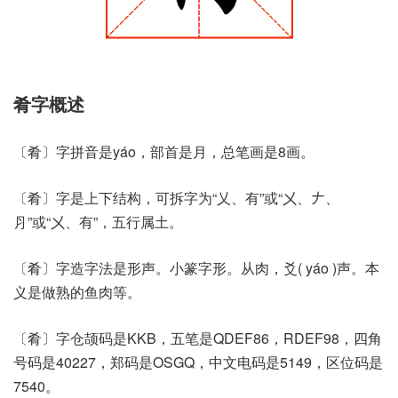
肴字概述
〔肴〕字拼音是yáo，部首是月，总笔画是8画。
〔肴〕字是上下结构，可拆字为“乂、有”或“㐅、𠂇、
⺼”或“㐅、有”，五行属土。
〔肴〕字造字法是形声。小篆字形。从肉，爻( yáo )声。本
义是做熟的鱼肉等。
〔肴〕字仓颉码是KKB，五笔是QDEF86，RDEF98，四角
号码是40227，郑码是OSGQ，中文电码是5149，区位码是
7540。