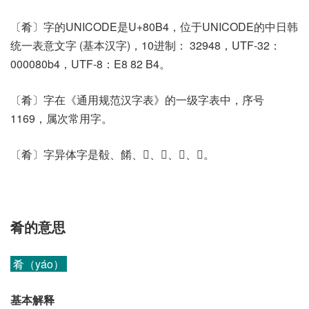
〔肴〕字的UNICODE是U+80B4，位于UNICODE的中日韩
统一表意文字 (基本汉字)，10进制： 32948，UTF-32：
000080b4，UTF-8：E8 82 B4。
〔肴〕字在《通用规范汉字表》的一级字表中，序号
1169，属次常用字。
〔肴〕字异体字是殽、餚、𦘬、𦙩、𦜂、𦜚。
肴的意思
肴（yáo）
基本解释