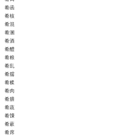
肴函
肴核
肴混
肴溷
肴酒
肴醴
肴粮
肴乱
肴臑
肴糅
肴肉
肴膳
肴蔬
肴𫗧
肴蔌
肴席