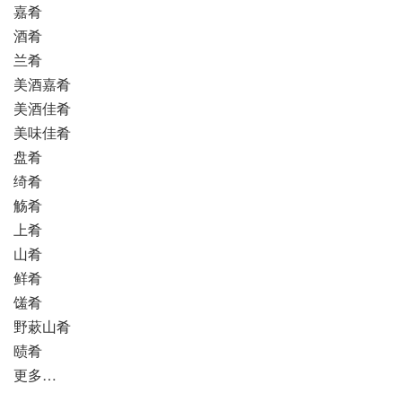
嘉肴
酒肴
兰肴
美酒嘉肴
美酒佳肴
美味佳肴
盘肴
绮肴
觞肴
上肴
山肴
鲜肴
馐肴
野蔌山肴
赜肴
更多…