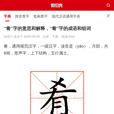

字典
拼音查字
笔画查字
现代汉语通用字表

通用规范汉字表
叠字大全
独体字大全
极简英语词典
“肴”字的意思和解释，“肴”字的成语和组词
词语六 发布于 2024-06-09
分类：
字典
阅读(244)
词语六
肴，通用规范汉字，一级汉字，读音是（yáo），月部，共
8画，形声字，上下结构，五行属土。