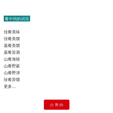
肴中间的词语
佳肴美味
佳肴美馔
嘉肴美馔
嘉肴旨酒
山肴海错
山肴野蔌
山肴野湋
珍肴异馔
更多…
赞 (
0
)
