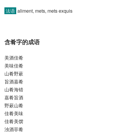
法语
aliment, mets, mets exquis
含肴字的成语
美酒佳肴
美味佳肴
山肴野蔌
旨酒嘉肴
山肴海错
嘉肴旨酒
野蔌山肴
佳肴美味
佳肴美馔
浊酒菲肴