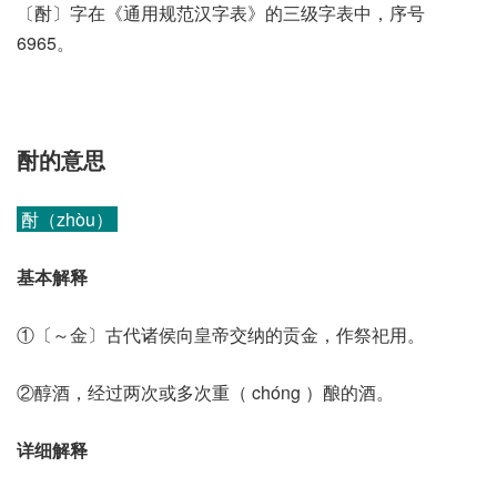
〔酎〕字在《通用规范汉字表》的三级字表中，序号
6965。
酎的意思
酎（zhòu）
基本解释
①〔～金〕古代诸侯向皇帝交纳的贡金，作祭祀用。
②醇酒，经过两次或多次重（ chóng ）酿的酒。
详细解释