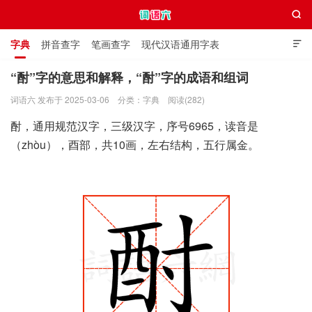

字典
拼音查字
笔画查字
现代汉语通用字表

通用规范汉字表
叠字大全
独体字大全
极简英语词典
“酎”字的意思和解释，“酎”字的成语和组词
词语六 发布于 2025-03-06
分类：
字典
阅读(282)
词语六
酎，通用规范汉字，三级汉字，序号6965，读音是
（zhòu），酉部，共10画，左右结构，五行属金。