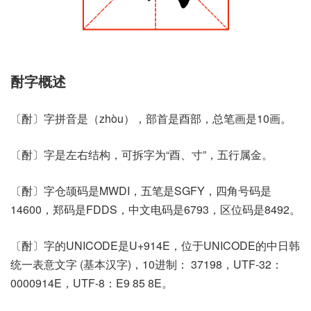
酎字概述
〔酎〕字拼音是（zhòu），部首是酉部，总笔画是10画。
〔酎〕字是左右结构，可拆字为“酉、寸”，五行属金。
〔酎〕字仓颉码是MWDI，五笔是SGFY，四角号码是
14600，郑码是FDDS，中文电码是6793，区位码是8492。
〔酎〕字的UNICODE是U+914E，位于UNICODE的中日韩
统一表意文字 (基本汉字)，10进制： 37198，UTF-32：
0000914E，UTF-8：E9 85 8E。