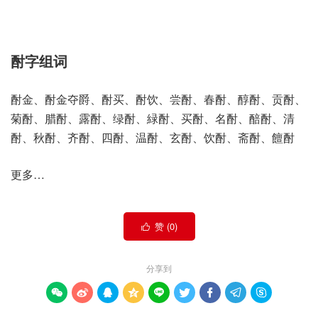
酎字组词
酎金、酎金夺爵、酎买、酎饮、尝酎、春酎、醇酎、贡酎、
菊酎、腊酎、露酎、绿酎、緑酎、买酎、名酎、醅酎、清
酎、秋酎、齐酎、四酎、温酎、玄酎、饮酎、斋酎、饘酎
更多…
赞 (
0
)

分享到








