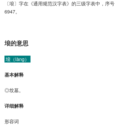
〔埌〕字在《通用规范汉字表》的三级字表中，序号
6947。
埌的意思
埌（làng）
基本解释
◎坟墓。
详细解释
形容词