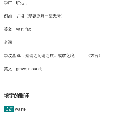
◎广；旷远 。
例如：圹埌（形容原野一望无际）
英文：vast; far;
名词
◎坟墓 冢，秦晋之间谓之坟…或谓之埌。——《方言》
英文：grave; mound;
埌字的翻译
英语
waste