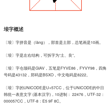
埌字概述
〔埌〕字拼音是（làng），部首是土部，总笔画是10画。
〔埌〕字是左右结构，可拆字为“土、良”。
〔埌〕字仓颉码是GIAV，五笔是FYVE86，FYVY98，四角
号码是43132，郑码是BSXO，中文电码是8222。
〔埌〕字的UNICODE是U+57CC，位于UNICODE的中日
韩统一表意文字 (基本汉字)，10进制： 22476，UTF-32：
000057CC，UTF-8：E5 9F 8C。