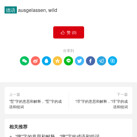
德语
ausgelassen, wild
赞 (
0
)

分享到









上一篇
下一篇
“堲”字的意思和解释，“堲”字的成
“垺”字的意思和解释，“垺”字的成
语和组词
语和组词
相关推荐
“噻”字的意思和解释，“噻”字的成语和组词