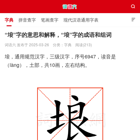

字典
拼音查字
笔画查字
现代汉语通用字表

通用规范汉字表
叠字大全
独体字大全
极简英语词典
“埌”字的意思和解释，“埌”字的成语和组词
词语六 发布于 2025-03-26
分类：
字典
阅读(213)
词语六
埌，通用规范汉字，三级汉字，序号6947，读音是
（làng），土部，共10画，左右结构。