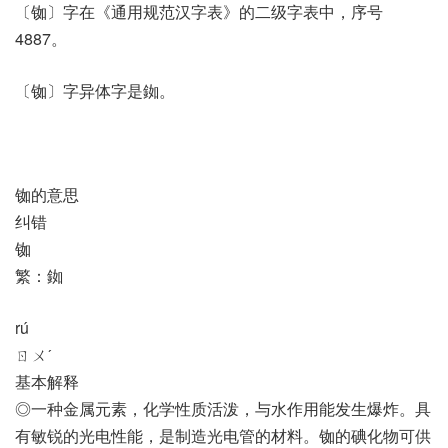
〔铷〕字在《通用规范汉字表》的二级字表中，序号
4887。
〔铷〕字异体字是銣。
铷的意思
纠错
铷
繁：銣
rú
ㄖㄨˊ
基本解释
◎一种金属元素，化学性质活泼，与水作用能发生爆炸。具
有敏锐的光电性能，是制造光电管的材料。铷的碘化物可供