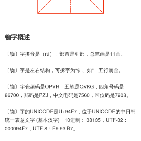
铷字概述
〔铷〕字拼音是（rú），部首是钅部，总笔画是11画。
〔铷〕字是左右结构，可拆字为“钅、如”，五行属金。
〔铷〕字仓颉码是OPVR，五笔是QVKG，四角号码是
86700，郑码是PZJ，中文电码是7560，区位码是7908。
〔铷〕字的UNICODE是U+94F7，位于UNICODE的中日韩
统一表意文字 (基本汉字)，10进制： 38135，UTF-32：
000094F7，UTF-8：E9 93 B7。