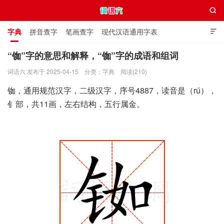

字典
拼音查字
笔画查字
现代汉语通用字表

通用规范汉字表
叠字大全
独体字大全
极简英语词典
“铷”字的意思和解释，“铷”字的成语和组词
词语六 发布于 2025-04-15
分类：
字典
阅读(210)
词语六
铷，通用规范汉字，二级汉字，序号4887，读音是（rú），
钅部，共11画，左右结构，五行属金。