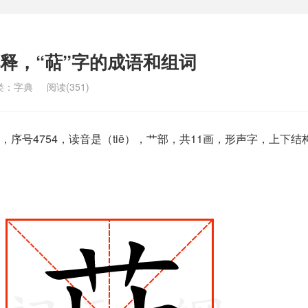
解释，“萜”字的成语和组词
类：
字典
阅读(351)
序号4754，读音是（tiē），艹部，共11画，形声字，上下结