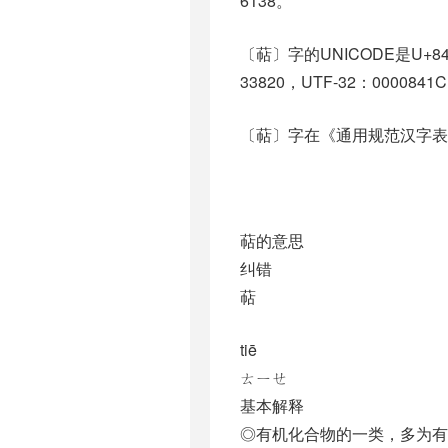
6138。
〔萜〕字的UNICODE是U+8
33820，UTF-32：0000841
〔萜〕字在《通用规范汉字表
萜的意思
纠错
萜
tiē
ㄊㄧㄝ
基本解释
◎有机化合物的一类，多为有