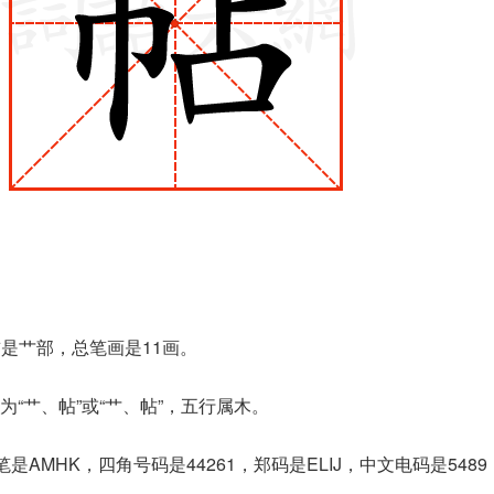
首是艹部，总笔画是11画。
“艹、帖”或“⺾、帖”，五行属木。
是AMHK，四角号码是44261，郑码是ELIJ，中文电码是548