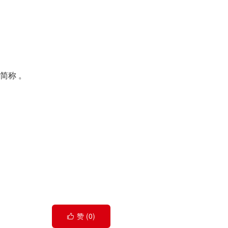
简称 。
赞 (
0
)
