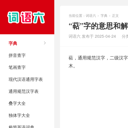
当前位置：
词语六
字典
正文
>
>
“萜”字的意思和
词语六 发布于 2025-04-24
分
字典
拼音查字
萜，通用规范汉字，二级汉字，
木。
笔画查字
现代汉语通用字表
通用规范汉字表
叠字大全
独体字大全
极简英语词典