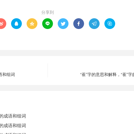
分享到








成语和组词
“萑”字的意思和解释，“萑”
字的成语和组词
字的成语和组词