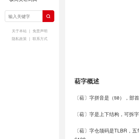

关于本站
|
免责声明
隐私政策
|
联系方式
萜字概述
〔萜〕字拼音是（tiē），部
〔萜〕字是上下结构，可拆字为
〔萜〕字仓颉码是TLBR，五笔