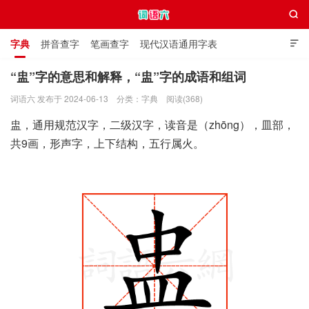

字典
拼音查字
笔画查字
现代汉语通用字表

通用规范汉字表
叠字大全
独体字大全
极简英语词典
“盅”字的意思和解释，“盅”字的成语和组词
词语六 发布于 2024-06-13
分类：
字典
阅读(368)
词语六
盅，通用规范汉字，二级汉字，读音是（zhōng），皿部，
共9画，形声字，上下结构，五行属火。