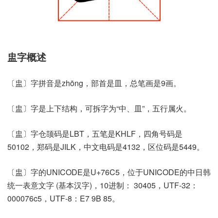
盅字概述
〔盅〕字拼音是zhōng，部首是皿，总笔画是9画。
〔盅〕字是上下结构，可拆字为“中、皿”，五行属火。
〔盅〕字仓颉码是LBT，五笔是KHLF，四角号码是
50102，郑码是JILK，中文电码是4132，区位码是5449。
〔盅〕字的UNICODE是U+76C5，位于UNICODE的中日韩
统一表意文字 (基本汉字)，10进制： 30405，UTF-32：
000076c5，UTF-8：E7 9B 85。