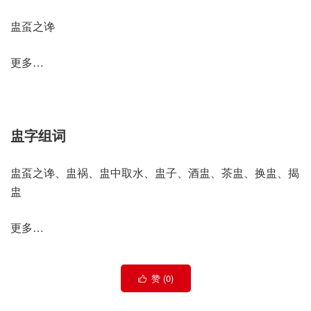
盅虿之谗
更多…
盅字组词
盅虿之谗、盅祸、盅中取水、盅子、酒盅、茶盅、换盅、揭
盅
更多…
赞 (
0
)
