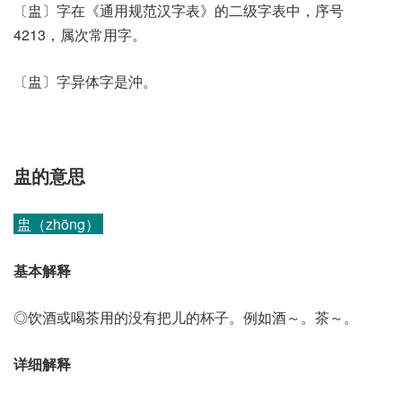
〔盅〕字在《通用规范汉字表》的二级字表中，序号
4213，属次常用字。
〔盅〕字异体字是沖。
盅的意思
盅（zhōng）
基本解释
◎饮酒或喝茶用的没有把儿的杯子。例如酒～。茶～。
详细解释