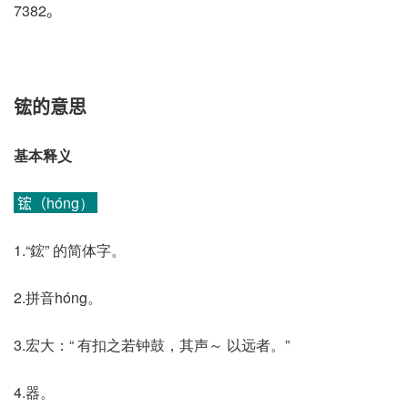
7382。
𬭎的意思
基本释义
𬭎（hóng）
1.“鋐” 的简体字。
2.拼音hóng。
3.宏大：“ 有扣之若钟鼓，其声～ 以远者。”
4.器。