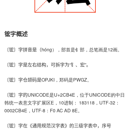
𬭎字概述
〔𬭎〕字拼音是（hóng），部首是钅部，总笔画是12画。
〔𬭎〕字是左右结构，可拆字为“钅、宏”。
〔𬭎〕字仓颉码是OPJKI，郑码是PWGZ。
〔𬭎〕字的UNICODE是U+2CB4E，位于UNICODE的中日
韩统一表意文字扩展区E，10进制： 183118，UTF-32：
0002CB4E，UTF-8：F0 AC AD 8E。
〔𬭎〕字在《通用规范汉字表》的三级字表中，序号