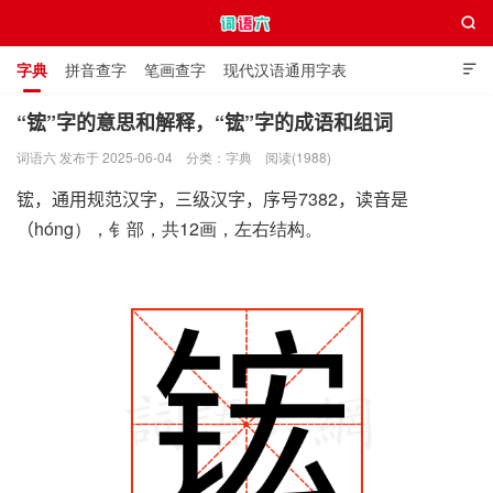

字典
拼音查字
笔画查字
现代汉语通用字表

通用规范汉字表
叠字大全
独体字大全
极简英语词典
“𬭎”字的意思和解释，“𬭎”字的成语和组词
词语六 发布于 2025-06-04
分类：
字典
阅读(1988)
词语六
𬭎，通用规范汉字，三级汉字，序号7382，读音是
（hóng），钅部，共12画，左右结构。