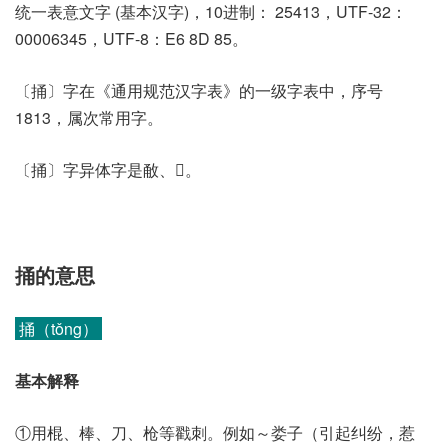
统一表意文字 (基本汉字)，10进制： 25413，UTF-32：
00006345，UTF-8：E6 8D 85。
〔捅〕字在《通用规范汉字表》的一级字表中，序号
1813，属次常用字。
〔捅〕字异体字是㪌、𢳟。
捅的意思
捅（tǒng）
基本解释
①用棍、棒、刀、枪等戳刺。例如～娄子（引起纠纷，惹