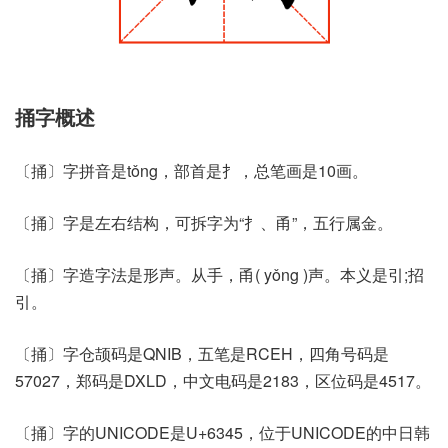
捅字概述
〔捅〕字拼音是tǒng，部首是扌，总笔画是10画。
〔捅〕字是左右结构，可拆字为“扌、甬”，五行属金。
〔捅〕字造字法是形声。从手，甬( yǒng )声。本义是引;招
引。
〔捅〕字仓颉码是QNIB，五笔是RCEH，四角号码是
57027，郑码是DXLD，中文电码是2183，区位码是4517。
〔捅〕字的UNICODE是U+6345，位于UNICODE的中日韩