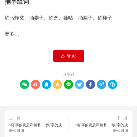
捅字组词
捅马蜂窝、捅娄子、捅趸、捅咕、捅漏子、捅楼子
更多…
赞 (
0
)

分享到









上一篇
下一篇
“捣”字的意思和解释，“捣”字的成
“埃”字的意思和解释，“埃”字的成
语和组词
语和组词