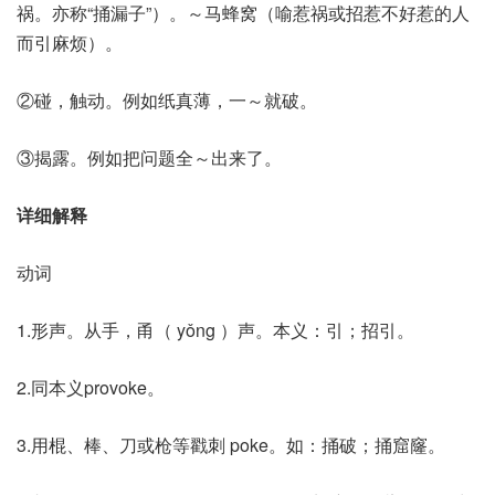
祸。亦称“捅漏子”）。～马蜂窝（喻惹祸或招惹不好惹的人
而引麻烦）。
②碰，触动。例如纸真薄，一～就破。
③揭露。例如把问题全～出来了。
详细解释
动词
1.形声。从手，甬（ yǒng ）声。本义：引；招引。
2.同本义provoke。
3.用棍、棒、刀或枪等戳刺 poke。如：捅破；捅窟窿。