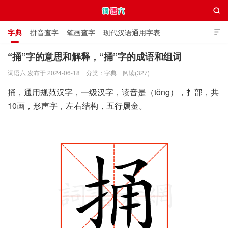

字典
拼音查字
笔画查字
现代汉语通用字表

通用规范汉字表
叠字大全
独体字大全
极简英语词典
“捅”字的意思和解释，“捅”字的成语和组词
词语六 发布于 2024-06-18
分类：
字典
阅读(327)
词语六
捅，通用规范汉字，一级汉字，读音是（tǒng），扌部，共
10画，形声字，左右结构，五行属金。