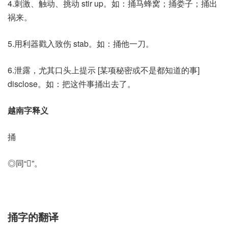
4.刺激、触动、挑动 stir up。如：捅马蜂窝；捅娄子；捅出
祸来。
5.用利器戳入致伤 stab。如：捅他一刀。
6.泄露，尤其口头上提示 [某项秘密或不是都知道的事]
disclose。如：把这件事捅出去了。
越南字释义
捅
◎同“𦄷”。
捅字的翻译