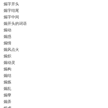
煽字开头
煽字结尾
煽字中间
煽开头的词语
煽动
煽惑
煽情
煽风点火
煽炽
煽动灵
煽构
煽结
煽炼
煽乱
煽孽
煽弄
煽虐