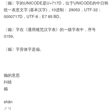
〔煽〕字的UNICODE是U+717D，位于UNICODE的中日韩
统一表意文字 (基本汉字)，10进制： 29053，UTF-32：
0000717D，UTF-8：E7 85 BD。
〔煽〕字在《通用规范汉字表》的一级字表中，序号
3159。
〔煽〕字异体字是傓。
煽的意思
纠错
煽
shān
ㄕㄢ