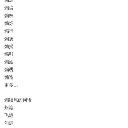
煽骗
煽权
煽烁
煽行
煽扬
煽摇
煽引
煽油
煽诱
煽造
更多…
煽结尾的词语
炽煽
飞煽
勾煽