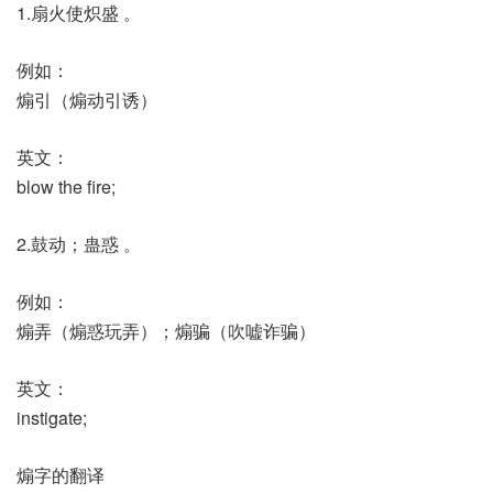
1.扇火使炽盛 。
例如：
煽引（煽动引诱）
英文：
blow the fire;
2.鼓动；蛊惑 。
例如：
煽弄（煽惑玩弄）；煽骗（吹嘘诈骗）
英文：
instigate;
煽字的翻译