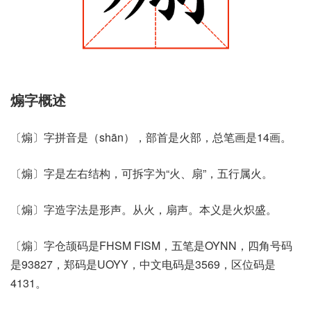
煽字概述
〔煽〕字拼音是（shān），部首是火部，总笔画是14画。
〔煽〕字是左右结构，可拆字为“火、扇”，五行属火。
〔煽〕字造字法是形声。从火，扇声。本义是火炽盛。
〔煽〕字仓颉码是FHSM FISM，五笔是OYNN，四角号码
是93827，郑码是UOYY，中文电码是3569，区位码是
4131。