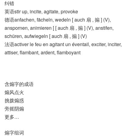
纠错
英语stir up, incite, agitate, provoke
德语anfachen, fächeln, wedeln [ auch 扇 , 搧 ] (V)​,
anspornen, animieren [ [ auch 扇 , 搧 ] (V)​, anstifen,
schüren, aufwiegeln [ auch 扇 , 搧 ] (V)
法语activer le feu en agitant un éventail, exciter, inciter,
attiser, flambant, ardent, flamboyant
含煽字的成语
煽风点火
挑拨煽惑
旁摇阴煽
更多…
煽字组词