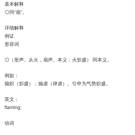
基本解释
◎同“扇”。
详细解释
例证
形容词
◎（形声。从火，扇声。本义：火炽盛） 同本义。
例如：
煽炽（炽盛）；煽虐（肆虐）。引申为气势炽盛。
英文：
flaming;
动词