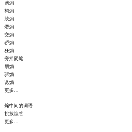
购煽
构煽
鼓煽
熸煽
交煽
骄煽
狂煽
旁摇阴煽
朋煽
驱煽
诱煽
更多…
煽中间的词语
挑拨煽惑
更多…