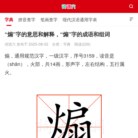

字典
拼音查字
笔画查字
现代汉语通用字表

通用规范汉字表
叠字大全
独体字大全
极简英语词典
“煽”字的意思和解释，“煽”字的成语和组词
词语六 发布于 2025-08-02
分类：
字典
阅读(226)
词语六
煽，通用规范汉字，一级汉字，序号3159，读音是
（shān），火部，共14画，形声字，左右结构，五行属
火。