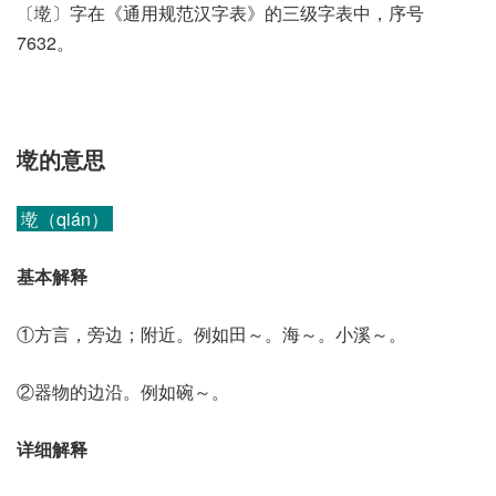
〔墘〕字在《通用规范汉字表》的三级字表中，序号
7632。
墘的意思
墘（qián）
基本解释
①方言，旁边；附近。例如田～。海～。小溪～。
②器物的边沿。例如碗～。
详细解释