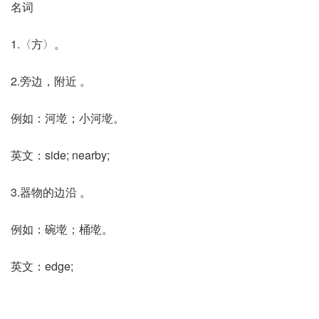
名词
1.〈方〉。
2.旁边，附近 。
例如：河墘；小河墘。
英文：side; nearby;
3.器物的边沿 。
例如：碗墘；桶墘。
英文：edge;