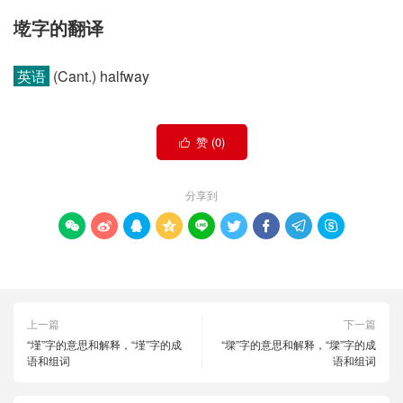
墘字的翻译
英语
(Cant.) halfway
赞 (
0
)

分享到









上一篇
下一篇
“墐”字的意思和解释，“墐”字的成
“墚”字的意思和解释，“墚”字的成
语和组词
语和组词