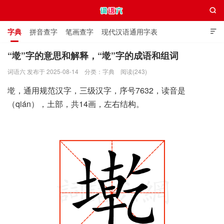

字典
拼音查字
笔画查字
现代汉语通用字表

通用规范汉字表
叠字大全
独体字大全
极简英语词典
“墘”字的意思和解释，“墘”字的成语和组词
词语六 发布于 2025-08-14
分类：
字典
阅读(243)
词语六
墘，通用规范汉字，三级汉字，序号7632，读音是
（qián），土部，共14画，左右结构。