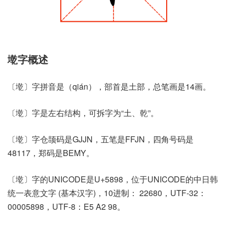
墘字概述
〔墘〕字拼音是（qián），部首是土部，总笔画是14画。
〔墘〕字是左右结构，可拆字为“土、乾”。
〔墘〕字仓颉码是GJJN，五笔是FFJN，四角号码是
48117，郑码是BEMY。
〔墘〕字的UNICODE是U+5898，位于UNICODE的中日韩
统一表意文字 (基本汉字)，10进制： 22680，UTF-32：
00005898，UTF-8：E5 A2 98。