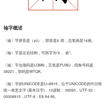
褕字概述
〔褕〕字拼音是（yú），部首是衤部，总笔画是14画。
〔褕〕字是左右结构，可拆字为“衤、俞”。
〔褕〕字仓颉码是LOMN，五笔是PUWJ，四角号码是
38221，郑码是WTQK。
〔褕〕字的UNICODE是U+8915，位于UNICODE的中日韩
统一表意文字 (基本汉字)，10进制： 35093，UTF-32：
00008915，UTF-8：E8 A4 95。