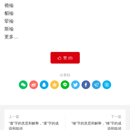
襜褕
貂褕
翚褕
斯褕
更多…
赞 (
0
)

分享到









上一篇
下一篇
“廑”字的意思和解释，“廑”字的成
“锺”字的意思和解释，“锺”字的成
语和组词
语和组词