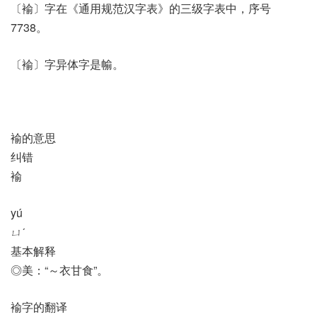
〔褕〕字在《通用规范汉字表》的三级字表中，序号
7738。
〔褕〕字异体字是㡏。
褕的意思
纠错
褕
yú
ㄩˊ
基本解释
◎美：“～衣甘食”。
褕字的翻译