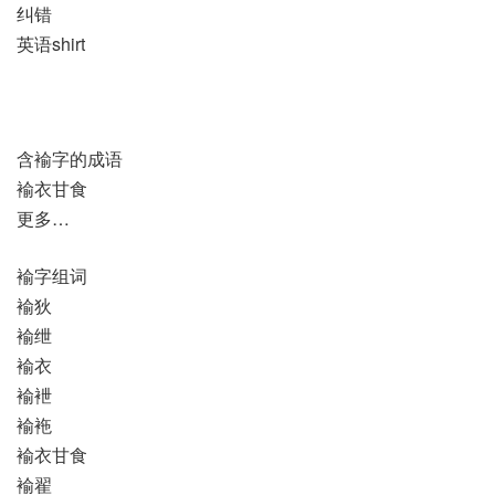
纠错
英语shirt
含褕字的成语
褕衣甘食
更多…
褕字组词
褕狄
褕绁
褕衣
褕袣
褕袘
褕衣甘食
褕翟