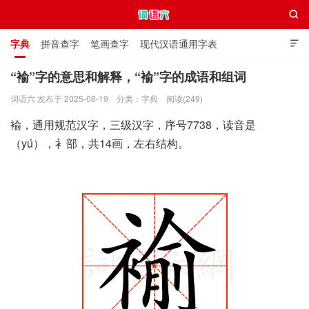

字典
拼音查字
笔画查字
现代汉语通用字表

通用规范汉字表
叠字大全
独体字大全
极简英语词典
“褕”字的意思和解释，“褕”字的成语和组词
词语六 发布于 2025-08-19
分类：
字典
阅读(249)
词语六
褕，通用规范汉字，三级汉字，序号7738，读音是
（yú），衤部，共14画，左右结构。