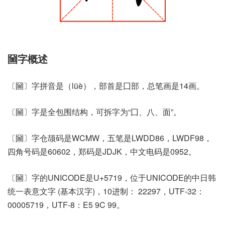
圙字概述
〔圙〕字拼音是（lüè），部首是囗部，总笔画是14画。
〔圙〕字是全包围结构，可拆字为“囗、八、面”。
〔圙〕字仓颉码是WCMW，五笔是LWDD86，LWDF98，
四角号码是60602，郑码是JDJK，中文电码是0952。
〔圙〕字的UNICODE是U+5719，位于UNICODE的中日韩
统一表意文字 (基本汉字)，10进制： 22297，UTF-32：
00005719，UTF-8：E5 9C 99。