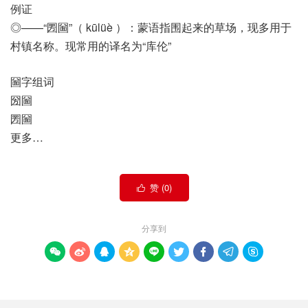
例证
◎——“圐圙”（ kūlüè ）：蒙语指围起来的草场，现多用于
村镇名称。现常用的译名为“库伦”
圙字组词
圀圙
圐圙
更多…
赞 (
0
)

分享到








