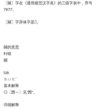
〔圙〕字在《通用规范汉字表》的三级字表中，序号
7677。
〔圙〕字异体字是𠼟。
圙的意思
纠错
圙
lüè
ㄌㄩㄝˋ
基本解释
◎〔圐～〕见“圐”。
详细解释