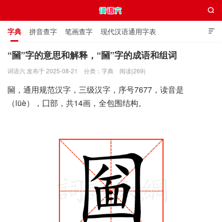

字典
拼音查字
笔画查字
现代汉语通用字表

通用规范汉字表
叠字大全
独体字大全
极简英语词典
“圙”字的意思和解释，“圙”字的成语和组词
词语六 发布于 2025-08-21
分类：
字典
阅读(269)
词语六
圙，通用规范汉字，三级汉字，序号7677，读音是
（lüè），囗部，共14画，全包围结构。