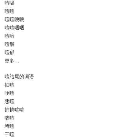
噎嗢
噎噎
噎噎哽哽
噎噎咽咽
噎喑
噎欝
噎郁
更多…
噎结尾的词语
抽噎
哽噎
悲噎
抽抽噎噎
喘噎
堵噎
干噎