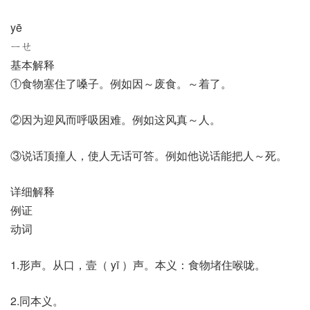
yē
ㄧㄝ
基本解释
①食物塞住了嗓子。例如因～废食。～着了。
②因为迎风而呼吸困难。例如这风真～人。
③说话顶撞人，使人无话可答。例如他说话能把人～死。
详细解释
例证
动词
1.形声。从口，壹（ yī ）声。本义：食物堵住喉咙。
2.同本义。