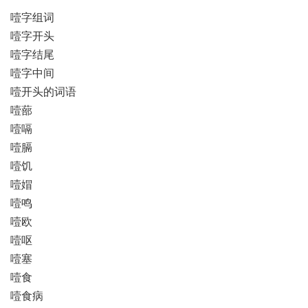
噎字组词
噎字开头
噎字结尾
噎字中间
噎开头的词语
噎蔀
噎嗝
噎膈
噎饥
噎媢
噎鸣
噎欧
噎呕
噎塞
噎食
噎食病