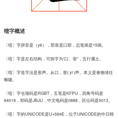
噎字概述
〔噎〕字拼音是（yē），部首是口部，总笔画是15画。
〔噎〕字是左右结构，可拆字为“口、壹”，五行属土。
〔噎〕字造字法是形声。从口，壹( yī )声。本义是食物堵住
喉咙。
〔噎〕字仓颉码是RGBT，五笔是KFPU，四角号码是
64018，郑码是JBJU，中文电码是0888，区位码是5013。
〔噎〕字的UNICODE是U+564E，位于UNICODE的中日韩