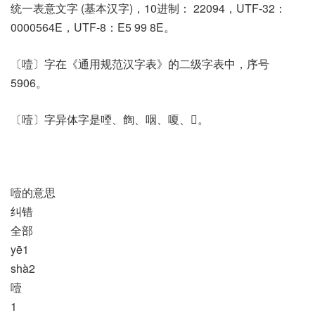
统一表意文字 (基本汉字)，10进制： 22094，UTF-32：
0000564E，UTF-8：E5 99 8E。
〔噎〕字在《通用规范汉字表》的二级字表中，序号
5906。
〔噎〕字异体字是㖶、䭇、咽、嗄、𩜺。
噎的意思
纠错
全部
yē1
shà2
噎
1