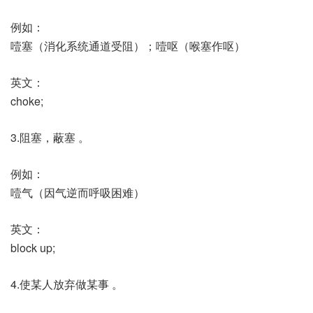
例如：
噎塞（消化系统通道受阻）；噎呕（喉塞作呕）
英文：
choke;
3.阻塞，蔽塞 。
例如：
噎气（因气逆而呼吸困难）
英文：
block up;
4.使某人放弃做某事 。