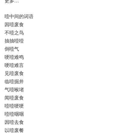
更多…
噎中间的词语
因噎废食
不噎之鸟
抽抽噎噎
倒噎气
哽噎难鸣
哽噎难言
见噎废食
临噎掘井
气噎喉堵
闻噎废食
噎噎哽哽
噎噎咽咽
因噎去食
以噎废餐