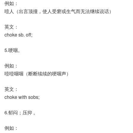
例如：
噎人（出言顶撞，使人受窘或生气而无法继续说话）
英文：
choke sb. off;
5.哽咽。
例如：
噎噎咽咽（断断续续的哽咽声）
英文：
choke with sobs;
6.郁闷；压抑 。
例如：