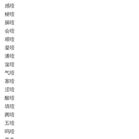
感噎
鲠噎
膈噎
会噎
艰噎
凝噎
潘噎
湓噎
气噎
塞噎
涩噎
酸噎
填噎
阗噎
五噎
呜噎