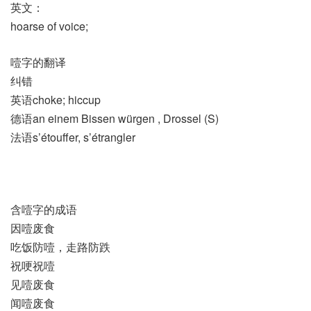
英文：
hoarse of voice;
噎字的翻译
纠错
英语choke; hiccup
德语an einem Bissen würgen , Drossel (S)
法语s’étouffer, s’étrangler
含噎字的成语
因噎废食
吃饭防噎，走路防跌
祝哽祝噎
见噎废食
闻噎废食