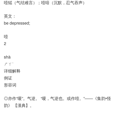
噎猺（气结难言）；噎喑（沉默，忍气吞声）
英文：
be depressed;
噎
2
shà
ㄕㄚˋ
详细解释
例证
形容词
◎亦作“嗄”。气逆。 “嗄，气逆也。或作噎。”——《集韵•怪
韵》 【漢典】。