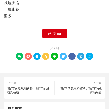
以噎废飡
一噎止餐
更多…
赞 (
0
)

分享到









上一篇
下一篇
“噜”字的意思和解释，“噜”字的成
“噙”字的意思和解释，“噙”字的成
语和组词
语和组词
相关推荐