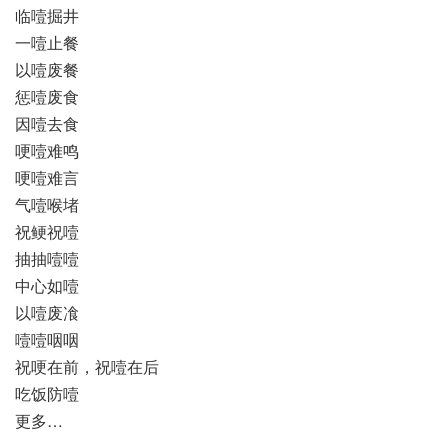
临噎掘井
一噎止餐
以噎废餐
惩噎废食
因噎去食
哽噎难鸣
哽噎难言
气噎喉堵
祝鲠祝噎
抽抽噎噎
中心如噎
以噎废飡
噎噎咽咽
祝哽在前，祝噎在后
吃饭防噎
更多…