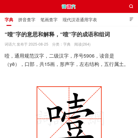

字典
拼音查字
笔画查字
现代汉语通用字表

通用规范汉字表
叠字大全
独体字大全
极简英语词典
“噎”字的意思和解释，“噎”字的成语和组词
词语六 发布于 2025-08-25
分类：
字典
阅读(264)
词语六
噎，通用规范汉字，二级汉字，序号5906，读音是
（yē），口部，共15画，形声字，左右结构，五行属土。