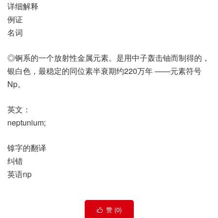
详细解释
例证
名词
◎锕系的一个放射性金属元素。是用中子轰击铀而制得的，
银白色，最稳定的同位素半衰期约220万年 ——元素符号
Np。
英文：
neptunium;
镎字的翻译
纠错
英语np
赞 (
0
)
