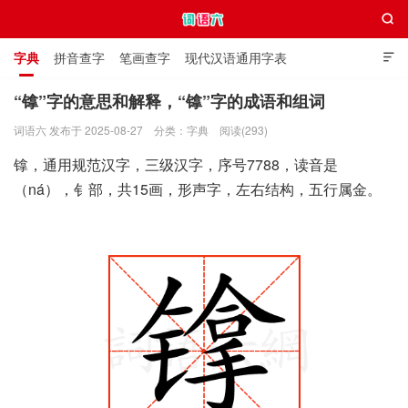

字典
拼音查字
笔画查字
现代汉语通用字表

通用规范汉字表
叠字大全
独体字大全
极简英语词典
“镎”字的意思和解释，“镎”字的成语和组词
词语六 发布于 2025-08-27
分类：
字典
阅读(293)
词语六
镎，通用规范汉字，三级汉字，序号7788，读音是
（ná），钅部，共15画，形声字，左右结构，五行属金。