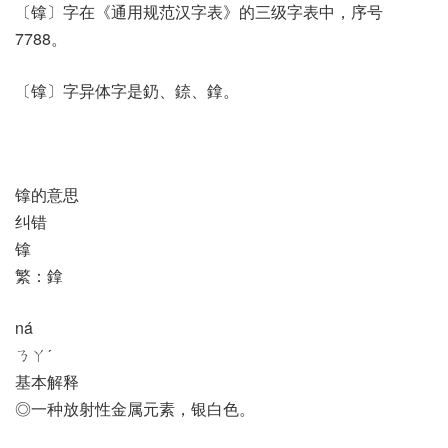
〔镎〕字在《通用规范汉字表》的三级字表中，序号
7788。
〔镎〕字异体字是釢、錼、鎿。
镎的意思
纠错
镎
繁：鎿
ná
ㄋㄚˊ
基本解释
◎一种放射性金属元素，银白色。