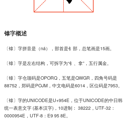
镎字概述
〔镎〕字拼音是（ná），部首是钅部，总笔画是15画。
〔镎〕字是左右结构，可拆字为“钅、拿”，五行属金。
〔镎〕字仓颉码是OPORQ，五笔是QWGR，四角号码是
88752，郑码是POJM，中文电码是6014，区位码是7953。
〔镎〕字的UNICODE是U+954E，位于UNICODE的中日韩
统一表意文字 (基本汉字)，10进制： 38222，UTF-32：
0000954E，UTF-8：E9 95 8E。