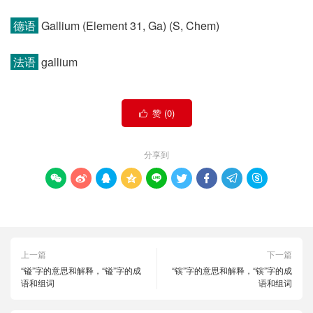
德语
Gallium (Element 31, Ga)​ (S, Chem)
法语
gallium
赞 (
0
)

分享到









上一篇
下一篇
“镒”字的意思和解释，“镒”字的成
“镔”字的意思和解释，“镔”字的成
语和组词
语和组词