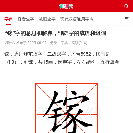

字典
拼音查字
笔画查字
现代汉语通用字表

通用规范汉字表
叠字大全
独体字大全
极简英语词典
“镓”字的意思和解释，“镓”字的成语和组词
词语六 发布于 2025-09-02
分类：
字典
阅读(218)
词语六
镓，通用规范汉字，二级汉字，序号5952，读音是
（jiā），钅部，共15画，形声字，左右结构，五行属金。