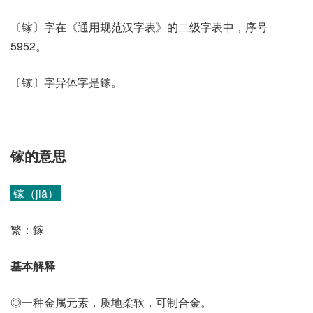
〔镓〕字在《通用规范汉字表》的二级字表中，序号
5952。
〔镓〕字异体字是鎵。
镓的意思
镓（jiā）
繁：鎵
基本解释
◎一种金属元素，质地柔软，可制合金。