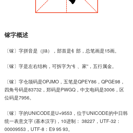
镓字概述
〔镓〕字拼音是（jiā），部首是钅部，总笔画是15画。
〔镓〕字是左右结构，可拆字为“钅、家”，五行属金。
〔镓〕字仓颉码是OPJMO，五笔是QPEY86，QPGE98，
四角号码是83732，郑码是PWGQ，中文电码是3006，区
位码是7956。
〔镓〕字的UNICODE是U+9553，位于UNICODE的中日韩
统一表意文字 (基本汉字)，10进制： 38227，UTF-32：
00009553，UTF-8：E9 95 93。