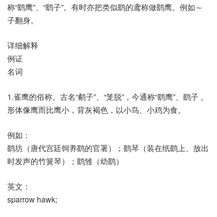
称“鹞鹰”、“鹞子”。有时亦把类似鹞的鸢称做鹞鹰。例如～
子翻身。
详细解释
例证
名词
1.雀鹰的俗称。古名“鹬子”、“笼脱”，今通称“鹞鹰”、鹞子 。
形体像鹰而比鹰小，背灰褐色，以小鸟、小鸡为食。
例如：
鹞坊（唐代宫廷饲养鹞的官署）；鹞琴（装在纸鹞上、放出
时发声的竹簧琴）；鹞雏（幼鹞）
英文：
sparrow hawk;