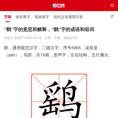

字典
拼音查字
笔画查字
现代汉语通用字表

通用规范汉字表
叠字大全
独体字大全
极简英语词典
“鹞”字的意思和解释，“鹞”字的成语和组词
词语六 发布于 2025-09-03
分类：
字典
阅读(218)
词语六
鹞，通用规范汉字，二级汉字，序号5965，读音是
（yào），鸟部，共15画，形声字，左右结构，五行属火。