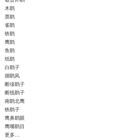
木鹞
票鹞
雀鹞
铁鹞
鹰鹞
鱼鹞
纸鹞
白鹞子
攧鹞风
断缐鹞子
断线鹞子
南鹞北鹰
铁鹞子
鹰鼻鹞眼
鹰嘴鹞目
更多…