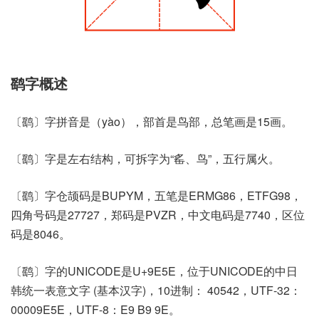
鹞字概述
〔鹞〕字拼音是（yào），部首是鸟部，总笔画是15画。
〔鹞〕字是左右结构，可拆字为“䍃、鸟”，五行属火。
〔鹞〕字仓颉码是BUPYM，五笔是ERMG86，ETFG98，
四角号码是27727，郑码是PVZR，中文电码是7740，区位
码是8046。
〔鹞〕字的UNICODE是U+9E5E，位于UNICODE的中日
韩统一表意文字 (基本汉字)，10进制： 40542，UTF-32：
00009E5E，UTF-8：E9 B9 9E。