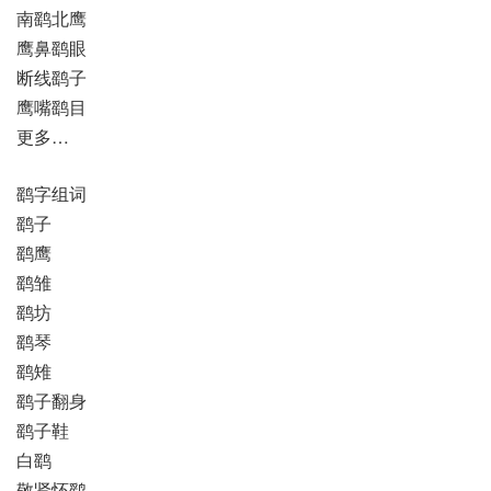
南鹞北鹰
鹰鼻鹞眼
断线鹞子
鹰嘴鹞目
更多…
鹞字组词
鹞子
鹞鹰
鹞雏
鹞坊
鹞琴
鹞雉
鹞子翻身
鹞子鞋
白鹞
敬贤怀鹞