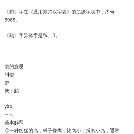
〔鹞〕字在《通用规范汉字表》的二级字表中，序号
5965。
〔鹞〕字异体字是鷂、𩀘。
鹞的意思
纠错
鹞
繁：鷂
yào
ㄧㄠˋ
基本解释
◎一种凶猛的鸟，样子像鹰，比鹰小，捕食小鸟，通常