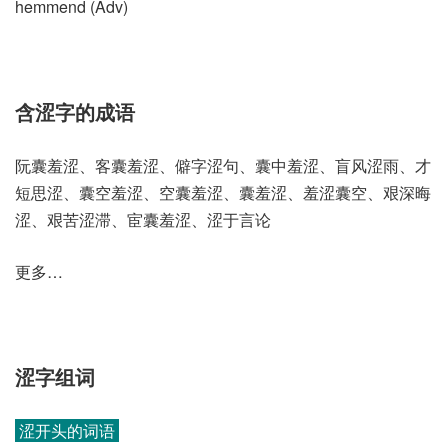
hemmend (Adv)
含涩字的成语
阮囊羞涩、客囊羞涩、僻字涩句、囊中羞涩、盲风涩雨、才
短思涩、囊空羞涩、空囊羞涩、囊羞涩、羞涩囊空、艰深晦
涩、艰苦涩滞、宦囊羞涩、涩于言论
更多…
涩字组词
涩开头的词语