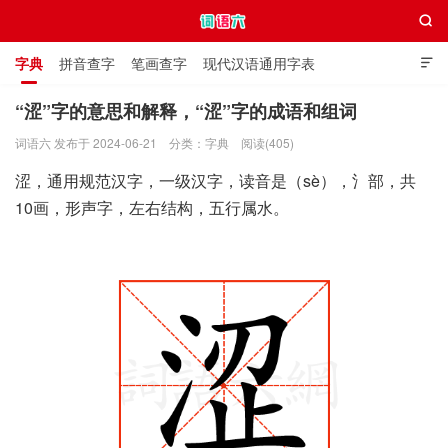

字典
拼音查字
笔画查字
现代汉语通用字表

通用规范汉字表
叠字大全
独体字大全
极简英语词典
“涩”字的意思和解释，“涩”字的成语和组词
词语六 发布于 2024-06-21
分类：
字典
阅读(405)
词语六
涩，通用规范汉字，一级汉字，读音是（sè），氵部，共
10画，形声字，左右结构，五行属水。