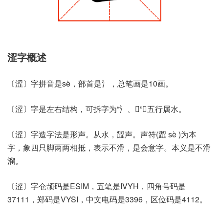
涩字概述
〔涩〕字拼音是sè，部首是氵，总笔画是10画。
〔涩〕字是左右结构，可拆字为“氵、𰙜”，五行属水。
〔涩〕字造字法是形声。从水，歰声。声符(歰 sè )为本
字，象四只脚两两相抵，表示不滑，是会意字。本义是不滑
溜。
〔涩〕字仓颉码是ESIM，五笔是IVYH，四角号码是
37111，郑码是VYSI，中文电码是3396，区位码是4112。