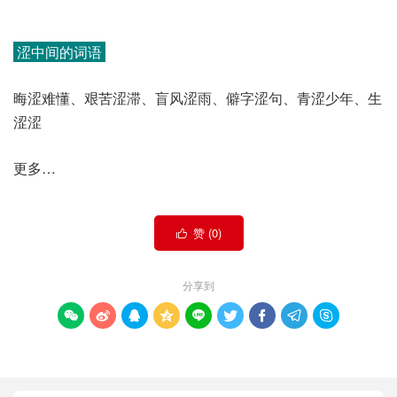
涩中间的词语
晦涩难懂、艰苦涩滞、盲风涩雨、僻字涩句、青涩少年、生
涩涩
更多…
赞 (
0
)

分享到








