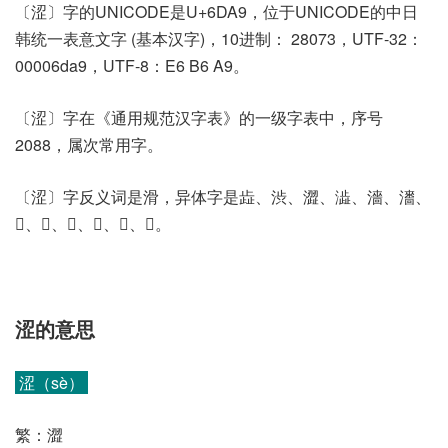
〔涩〕字的UNICODE是U+6DA9，位于UNICODE的中日
韩统一表意文字 (基本汉字)，10进制： 28073，UTF-32：
00006da9，UTF-8：E6 B6 A9。
〔涩〕字在《通用规范汉字表》的一级字表中，序号
2088，属次常用字。
〔涩〕字反义词是滑，异体字是歮、渋、澀、澁、濇、瀒、
𡉔、𣴻、𣹣、𣾫、𣿠、𤁍。
涩的意思
涩（sè）
繁：澀