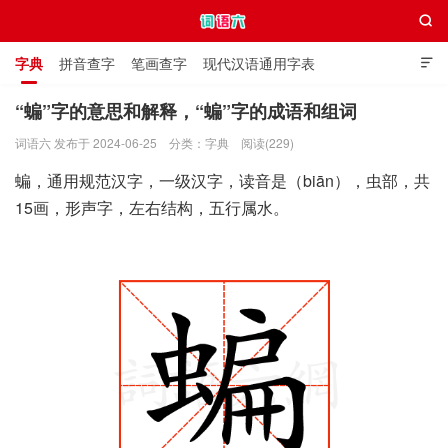

字典
拼音查字
笔画查字
现代汉语通用字表

通用规范汉字表
叠字大全
独体字大全
极简英语词典
“蝙”字的意思和解释，“蝙”字的成语和组词
词语六 发布于 2024-06-25
分类：
字典
阅读(229)
词语六
蝙，通用规范汉字，一级汉字，读音是（biān），虫部，共
15画，形声字，左右结构，五行属水。