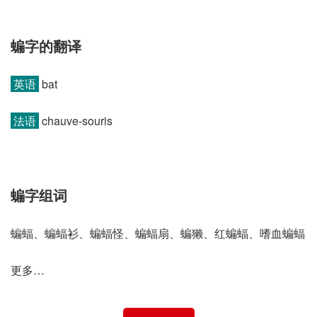
蝙字的翻译
英语
bat
法语
chauve-souris
蝙字组词
蝙蝠、蝙蝠衫、蝙蝠怪、蝙蝠扇、蝙獭、红蝙蝠、嗜血蝙蝠
更多…