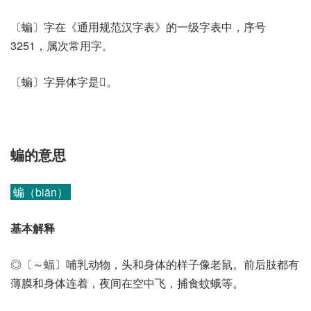
〔蝙〕字在《通用规范汉字表》的一级字表中，序号
3251，属次常用字。
〔蝙〕字异体字是𧓧。
蝙的意思
蝙（biān）
基本解释
◎〔～蝠〕哺乳动物，头和身体的样子像老鼠。前后肢都有
薄膜和身体连着，夜间在空中飞，捕食蚊蛾等。