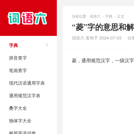
当前位置：
词语六
字典
正文
>
>
“菱”字的意思和
词语六 发布于 2024-07-03
分
字典
拼音查字
菱，通用规范汉字，一级汉字
笔画查字
现代汉语通用字表
通用规范汉字表
叠字大全
独体字大全
极简英语词典