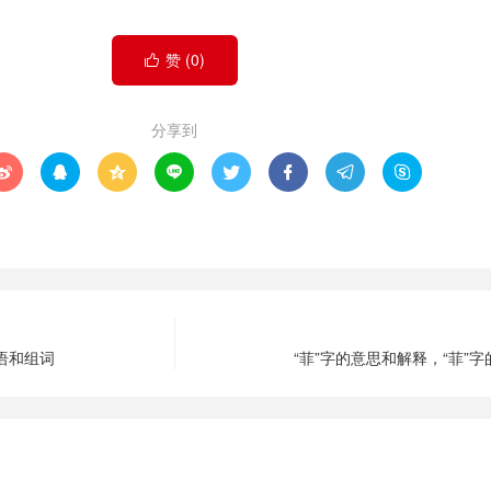
赞 (
0
)

分享到








成语和组词
“菲”字的意思和解释，“菲”