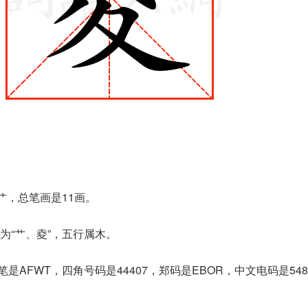
是艹，总笔画是11画。
为“艹、夌”，五行属木。
是AFWT，四角号码是44407，郑码是EBOR，中文电码是54