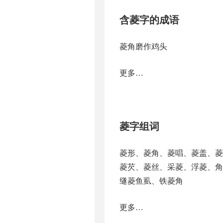
含菱字的成语
菱角磨作鸡头
更多…
菱字组词
菱形、菱角、菱唱、菱盖、
菱芡、菱丝、采菱、浮菱、
䍁菱鱼虱、铁菱角
更多…