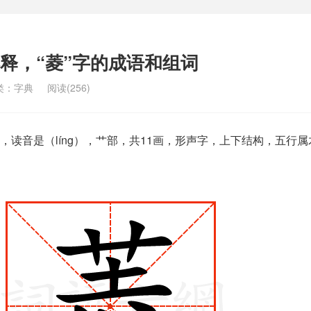
解释，“菱”字的成语和组词
类：
字典
阅读(256)
，读音是（líng），艹部，共11画，形声字，上下结构，五行属