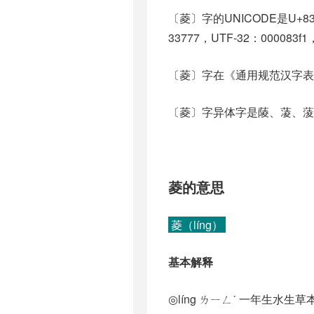
〔菱〕字的UNICODE是U+8
33777，UTF-32：000083f1
〔菱〕字在《通用规范汉字表
〔菱〕字异体字是䔖、蓤、蔆、
菱的意思
菱（líng）
基本解释
◎líng ㄌㄧㄥˊ 一年生水