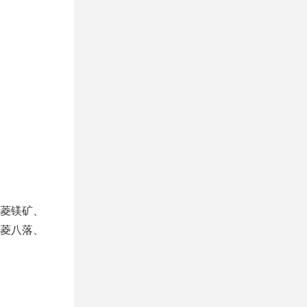
菱镁矿、
菱八落、