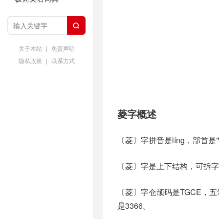

关于本站
|
免责声明
隐私政策
|
联系方式
菱字概述
〔菱〕字拼音是líng，部首
〔菱〕字是上下结构，可拆字
〔菱〕字仓颉码是TGCE，五笔
是3366。