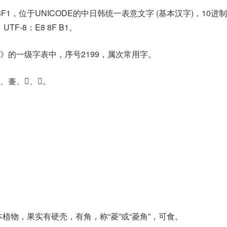
3F1，位于UNICODE的中日韩统一表意文字 (基本汉字)，10进
，UTF-8：E8 8F B1。
》的一级字表中，序号2199，属次常用字。
菱、𧁽、𧅊。
生草本植物，果实有硬壳，有角，称“菱”或“菱角”，可食。