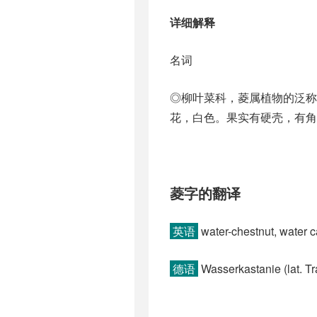
详细解释
名词
◎柳叶菜科，菱属植物的泛称 w
花，白色。果实有硬壳，有角
菱字的翻译
英语
water-chestnut, water c
德语
Wasserkastanie (lat. Tra