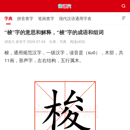

字典
拼音查字
笔画查字
现代汉语通用字表

通用规范汉字表
叠字大全
独体字大全
极简英语词典
“梭”字的意思和解释，“梭”字的成语和组词
词语六 发布于 2024-07-04
分类：
字典
阅读(402)
词语六
梭，通用规范汉字，一级汉字，读音是（suō），木部，共
11画，形声字，左右结构，五行属木。