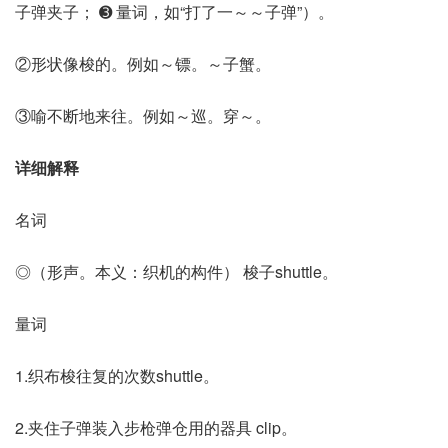
子弹夹子； ➌ 量词，如“打了一～～子弹”）。
②形状像梭的。例如～镖。～子蟹。
③喻不断地来往。例如～巡。穿～。
详细解释
名词
◎（形声。本义：织机的构件） 梭子shuttle。
量词
1.织布梭往复的次数shuttle。
2.夹住子弹装入步枪弹仓用的器具 clip。