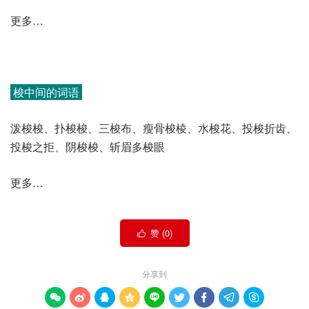
更多…
梭中间的词语
泼梭梭、扑梭梭、三梭布、瘦骨梭棱、水梭花、投梭折齿、
投梭之拒、阴梭梭、斩眉多梭眼
更多…
赞 (
0
)

分享到








