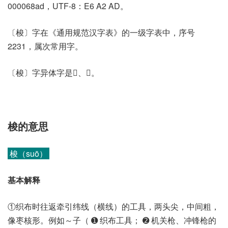
000068ad，UTF-8：E6 A2 AD。
〔梭〕字在《通用规范汉字表》的一级字表中，序号
2231，属次常用字。
〔梭〕字异体字是𣜤、𥭟。
梭的意思
梭（suō）
基本解释
①织布时往返牵引纬线（横线）的工具，两头尖，中间粗，
像枣核形。例如～子（ ➊ 织布工具； ➋ 机关枪、冲锋枪的