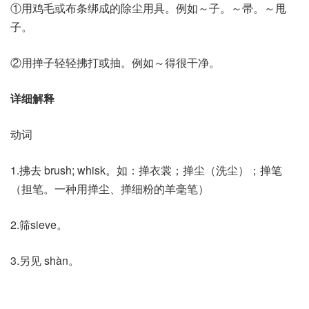
①用鸡毛或布条绑成的除尘用具。例如～子。～帚。～甩
子。
②用掸子轻轻拂打或抽。例如～得很干净。
详细解释
动词
1.拂去 brush; whisk。如：掸衣裳；掸尘（洗尘）；掸笔
（担笔。一种用掸尘、掸细粉的羊毫笔）
2.筛sieve。
3.另见 shàn。