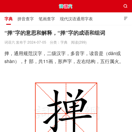

字典
拼音查字
笔画查字
现代汉语通用字表

通用规范汉字表
叠字大全
独体字大全
极简英语词典
“掸”字的意思和解释，“掸”字的成语和组词
词语六 发布于 2024-07-05
分类：
字典
阅读(299)
词语六
掸，通用规范汉字，二级汉字，多音字，读音是（dǎn或
shàn），扌部，共11画，形声字，左右结构，五行属火。