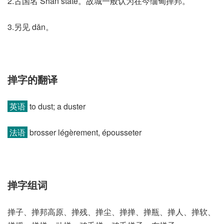
2.古国名 Shan state。故城一般认为在今缅甸掸邦。
3.另见 dǎn。
掸字的翻译
英语
to dust; a duster
法语
brosser légèrement, épousseter
掸字组词
掸子、掸邦高原、掸残、掸尘、掸掸、掸瓶、掸人、掸软、