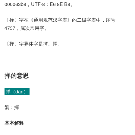
000063b8，UTF-8：E6 8E B8。
〔掸〕字在《通用规范汉字表》的二级字表中，序号
4737，属次常用字。
〔掸〕字异体字是撢、撣。
掸的意思
掸（dǎn）
繁：撣
基本解释