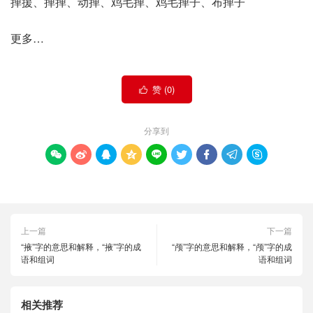
掸援、掸掸、动掸、鸡毛掸、鸡毛掸子、布掸子
更多…
赞 (
0
)

分享到









上一篇
下一篇
“掖”字的意思和解释，“掖”字的成
“颅”字的意思和解释，“颅”字的成
语和组词
语和组词
相关推荐