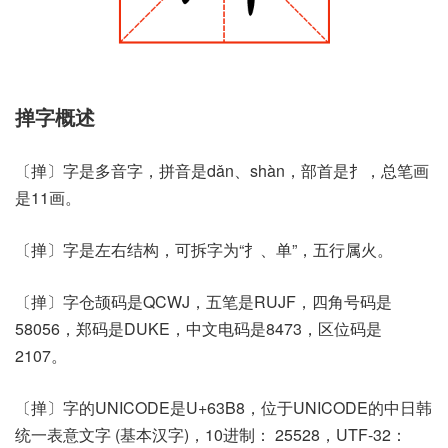
掸字概述
〔掸〕字是多音字，拼音是dǎn、shàn，部首是扌，总笔画
是11画。
〔掸〕字是左右结构，可拆字为“扌、单”，五行属火。
〔掸〕字仓颉码是QCWJ，五笔是RUJF，四角号码是
58056，郑码是DUKE，中文电码是8473，区位码是
2107。
〔掸〕字的UNICODE是U+63B8，位于UNICODE的中日韩
统一表意文字 (基本汉字)，10进制： 25528，UTF-32：