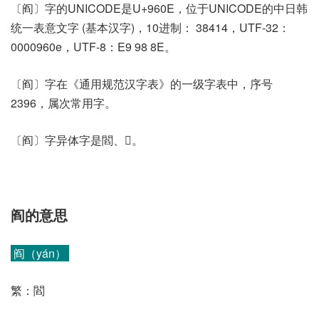
〔阎〕字的UNICODE是U+960E，位于UNICODE的中日韩
统一表意文字 (基本汉字)，10进制： 38414，UTF-32：
0000960e，UTF-8：E9 98 8E。
〔阎〕字在《通用规范汉字表》的一级字表中，序号
2396，属次常用字。
〔阎〕字异体字是閻、𨵻。
阎的意思
阎（yán）
繁：閻