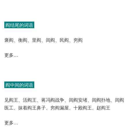
阎结尾的词语
褒阎、衡阎、里阎、闾阎、民阎、穷阎
更多…
阎中间的词语
见阎王、活阎王、蒋冯阎战争、闾阎安堵、闾阎扑地、闾阎
医工、抹着阎王鼻子、穷阎漏屋、十殿阎王、赵阎王
更多…