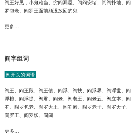
阎王好见，小鬼难当、穷阎漏屋、闾阎安堵、闾阎扑地、阎
罗包老、阎罗王面前须没放回的鬼
更多…
阎字组词
阎开头的词语
阎王、阎王殿、阎王债、阎浮、阎扶、阎浮界、阎浮世、阎
浮檀、阎浮提、阎君、阎老、阎老王、阎老五、阎立本、阎
罗、阎罗包老、阎罗大王、阎罗殿、阎罗老子、阎罗天子、
阎罗王、阎罗妖、阎闾
更多…