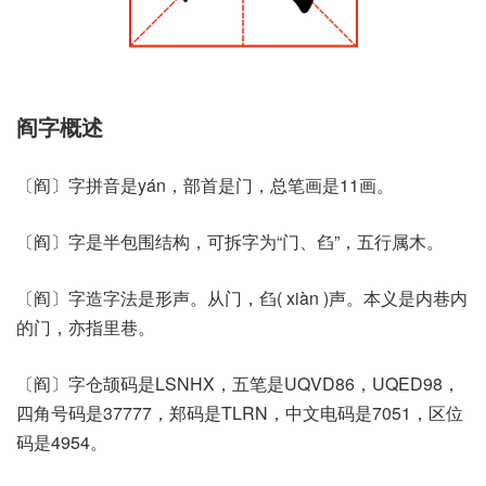
阎字概述
〔阎〕字拼音是yán，部首是门，总笔画是11画。
〔阎〕字是半包围结构，可拆字为“门、臽”，五行属木。
〔阎〕字造字法是形声。从门，臽( xiàn )声。本义是内巷内
的门，亦指里巷。
〔阎〕字仓颉码是LSNHX，五笔是UQVD86，UQED98，
四角号码是37777，郑码是TLRN，中文电码是7051，区位
码是4954。