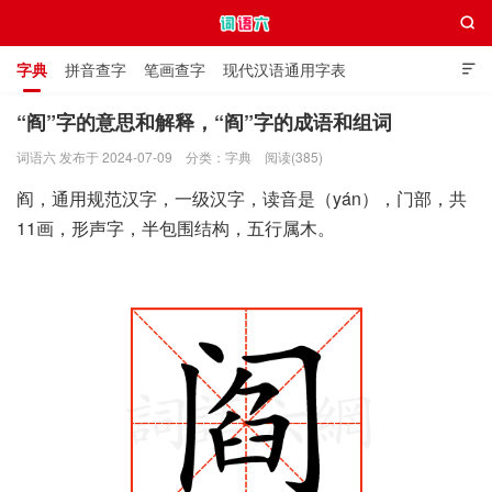

字典
拼音查字
笔画查字
现代汉语通用字表

通用规范汉字表
叠字大全
独体字大全
极简英语词典
“阎”字的意思和解释，“阎”字的成语和组词
词语六 发布于 2024-07-09
分类：
字典
阅读(385)
词语六
阎，通用规范汉字，一级汉字，读音是（yán），门部，共
11画，形声字，半包围结构，五行属木。