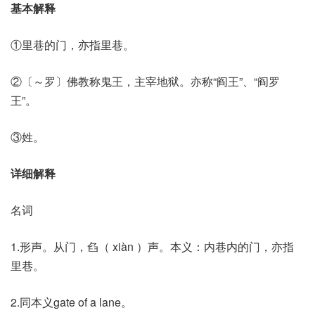
基本解释
①里巷的门，亦指里巷。
②〔～罗〕佛教称鬼王，主宰地狱。亦称“阎王”、“阎罗
王”。
③姓。
详细解释
名词
1.形声。从门，臽（ xiàn ）声。本义：内巷内的门，亦指
里巷。
2.同本义gate of a lane。