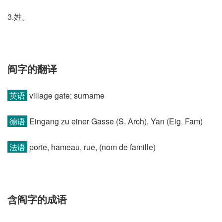
3.姓。
阎字的翻译
英语
village gate; surname
德语
Eingang zu einer Gasse (S, Arch)​, Yan (Eig, Fam)
法语
porte, hameau, rue, (nom de famille)​
含阎字的成语