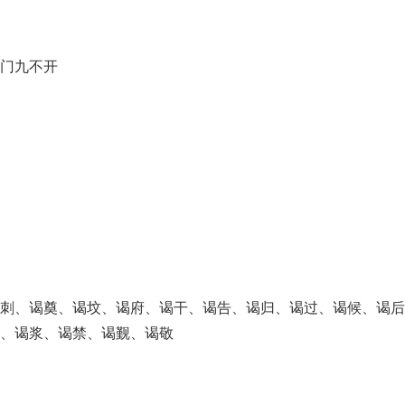
门九不开
刺、谒奠、谒坟、谒府、谒干、谒告、谒归、谒过、谒候、谒后
、谒浆、谒禁、谒觐、谒敬