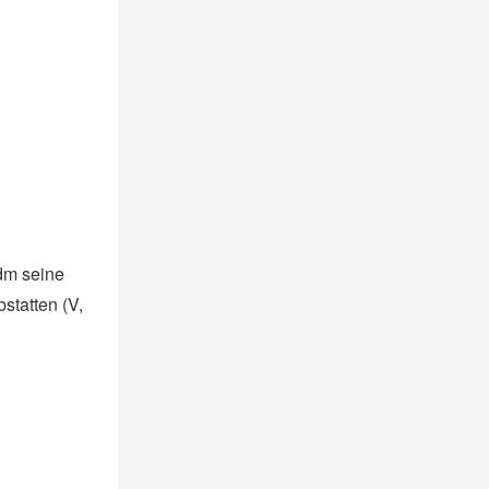
jdm seine
statten (V,