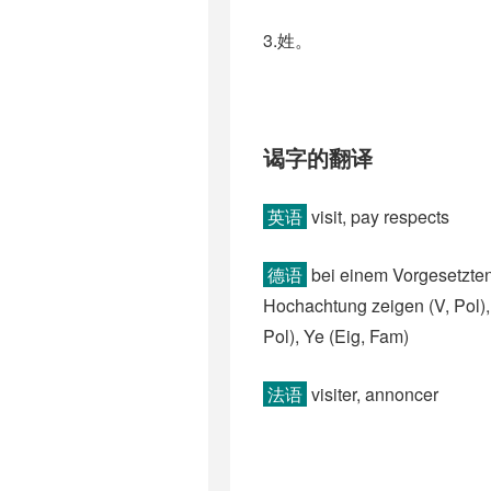
3.姓。
谒字的翻译
英语
visit, pay respects
德语
bei einem Vorgesetzten 
Hochachtung zeigen (V, Pol)​,
Pol)​, Ye (Eig, Fam)
法语
visiter, annoncer