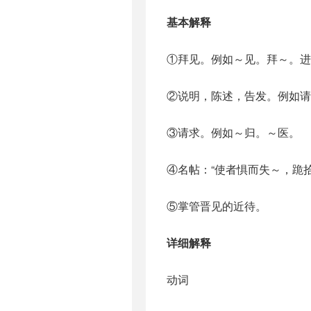
基本解释
①拜见。例如～见。拜～。进
②说明，陈述，告发。例如请
③请求。例如～归。～医。
④名帖：“使者惧而失～，跪拾
⑤掌管晋见的近待。
详细解释
动词