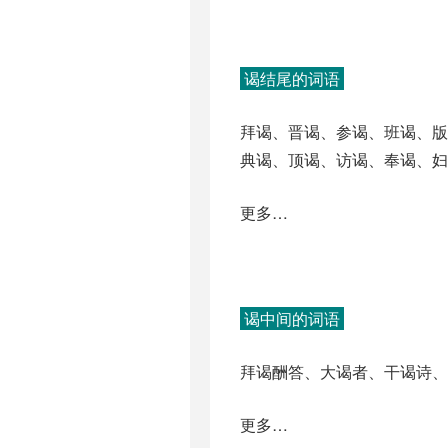
谒结尾的词语
拜谒、晋谒、参谒、班谒、
典谒、顶谒、访谒、奉谒、
更多…
谒中间的词语
拜谒酬答、大谒者、干谒诗、
更多…