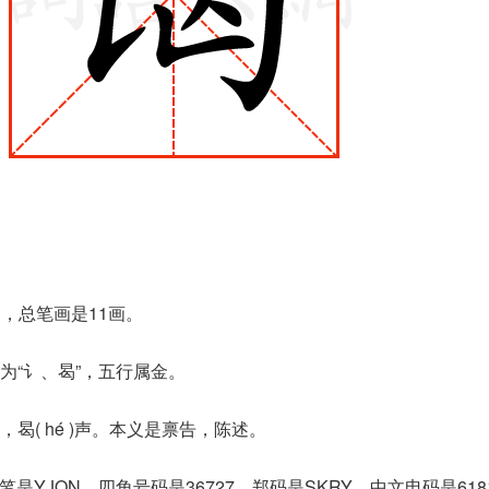
，总笔画是11画。
为“讠、曷”，五行属金。
曷( hé )声。本义是禀告，陈述。
笔是YJQN，四角号码是36727，郑码是SKRY，中文电码是61