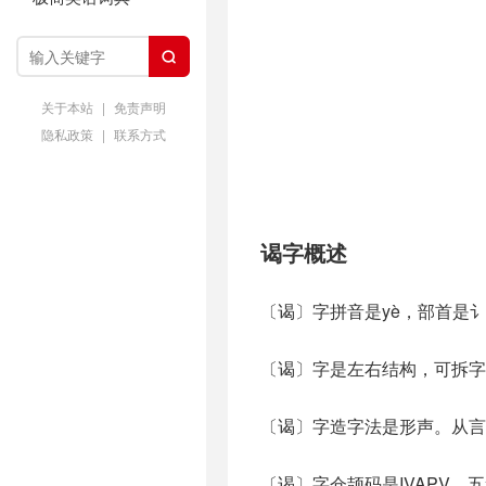

关于本站
|
免责声明
隐私政策
|
联系方式
谒字概述
〔谒〕字拼音是yè，部首是讠
〔谒〕字是左右结构，可拆字
〔谒〕字造字法是形声。从言，
〔谒〕字仓颉码是IVAPV，五