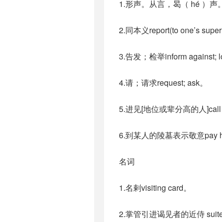
1.形声。从言，曷（ hé ）
2.同本义report(to one’s super
3.告发；检举inform against; lo
4.请；请求request; ask。
5.进见[地位或辈分高的人]call on(a 
6.到某人的陵墓表示敬意pay homa
名词
1.名剌visiting card。
2.掌管引进谒见者的近侍 sui