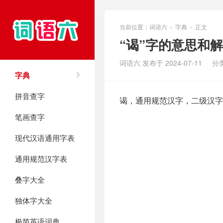
当前位置：
词语六
字典
正文
>
>
“谒”字的意思和
词语六 发布于 2024-07-11
分
字典
拼音查字
谒，通用规范汉字，二级汉字
笔画查字
现代汉语通用字表
通用规范汉字表
叠字大全
独体字大全
极简英语词典