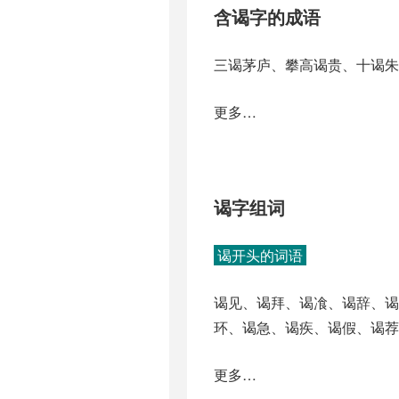
含谒字的成语
三谒茅庐、攀高谒贵、十谒朱
更多…
谒字组词
谒开头的词语
谒见、谒拜、谒飡、谒辞、谒
环、谒急、谒疾、谒假、谒荐
更多…