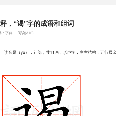
解释，“谒”字的成语和组词
类：
字典
阅读(316)
，读音是（yè），讠部，共11画，形声字，左右结构，五行属