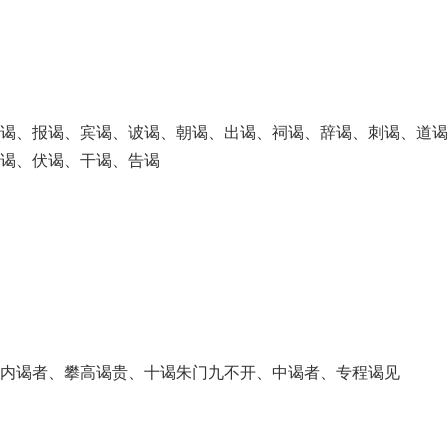
版谒、报谒、宾谒、诐谒、朝谒、出谒、祠谒、辞谒、刺谒、道谒
妇谒、伏谒、干谒、告谒
内谒者、攀高谒贵、十谒朱门九不开、中谒者、专程谒见