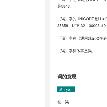
是5843。
〔谒〕字的UNICODE是U+8
35858，UTF-32：00008c12
〔谒〕字在《通用规范汉字表
〔谒〕字异体字是謁。
谒的意思
谒（yè）
繁：謁