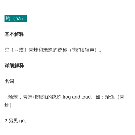
蛤（há）
基本解释
◎〔～蟆〕青蛙和蟾蜍的统称（“蟆”读轻声）。
详细解释
名词
1.蛤蟆，青蛙和蟾蜍的统称 frog and toad。如：蛤鱼（青
蛙）
2.另见 gé。