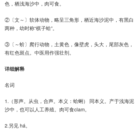
色，栖浅海沙中，肉可食。
②〔文～〕软体动物，略呈三角形，栖近海沙泥中，有黑白
两种，幼时称“棋子蛤”。
③〔～蚧〕爬行动物，土黄色，像壁虎，头大，尾部灰色，
有红色斑点。中医用作强壮剂。
详细解释
名词
1.（形声。从虫，合声。本义：蛤蜊） 同本义。产于浅海泥
沙中，也可以人工养殖。肉可食clam。
2.另见 há。