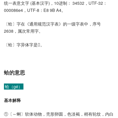
统一表意文字 (基本汉字)，10进制： 34532，UTF-32：
000086e4，UTF-8：E8 9B A4。
〔蛤〕字在《通用规范汉字表》的一级字表中，序号
2638，属次常用字。
〔蛤〕字异体字是𧊧。
蛤的意思
蛤（gé）
基本解释
①〔～蜊〕软体动物，壳形卵圆，色淡褐，稍有轮纹，内白