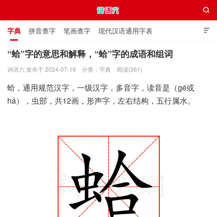

字典
拼音查字
笔画查字
现代汉语通用字表

通用规范汉字表
叠字大全
独体字大全
极简英语词典
“蛤”字的意思和解释，“蛤”字的成语和组词
词语六 发布于 2024-07-16
分类：
字典
阅读(361)
词语六
蛤，通用规范汉字，一级汉字，多音字，读音是（gé或
há），虫部，共12画，形声字，左右结构，五行属水。