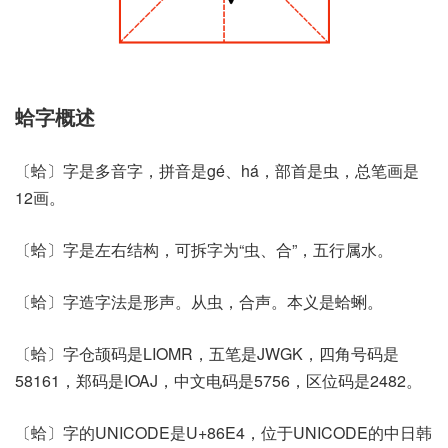
蛤字概述
〔蛤〕字是多音字，拼音是gé、há，部首是虫，总笔画是
12画。
〔蛤〕字是左右结构，可拆字为“虫、合”，五行属水。
〔蛤〕字造字法是形声。从虫，合声。本义是蛤蜊。
〔蛤〕字仓颉码是LIOMR，五笔是JWGK，四角号码是
58161，郑码是IOAJ，中文电码是5756，区位码是2482。
〔蛤〕字的UNICODE是U+86E4，位于UNICODE的中日韩