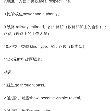
7.地区；方面；路线area; respect; line。
8.比喻权位power and authority。
9.铁路 railway; railroad。如：路矿（铁路和矿山的合称）；
路员（铁路上的工作人员）
10.种类；类型 kind; type。如：路数（指类型）
11.宋元时行政区域名。
动词
1.经过go through; pass。
2.通“露”。暴露show; become visible; reveal。
3.通“露”。败坏corrupt; ruin。