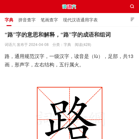

字典
拼音查字
笔画查字
现代汉语通用字表

通用规范汉字表
叠字大全
独体字大全
极简英语词典
“路”字的意思和解释，“路”字的成语和组词
词语六 发布于 2024-04-08
分类：
字典
阅读(428)
词语六
路，通用规范汉字，一级汉字，读音是（lù），足部，共13
画，形声字，左右结构，五行属火。