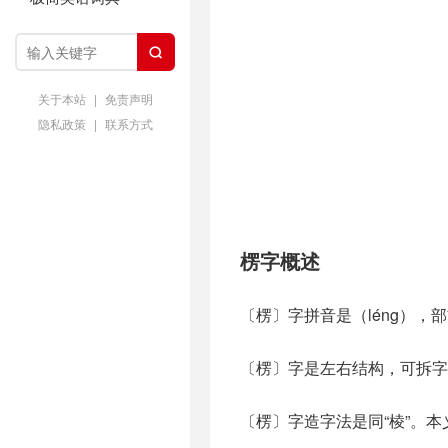

关于本站
|
免责声明
隐私政策
|
联系方式
楞字概述
〔楞〕字拼音是（léng），
〔楞〕字是左右结构，可拆字为
〔楞〕字造字法是同“棱”。本