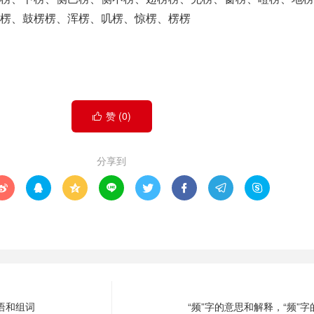
楞、鼓楞楞、浑楞、叽楞、惊楞、楞楞
赞 (
0
)

分享到








成语和组词
“频”字的意思和解释，“频”