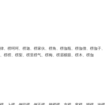
定律、楞呵呵、楞迦、楞家伙、楞角、楞伽瓶、楞伽僧、楞伽子、
、楞楞、楞梨、楞里楞气、楞梅、楞眉横眼、楞木、楞伽
楞、卜楞、侧巴楞、侧不楞、翅楞楞、充楞、窗楞、噔楞、地楞