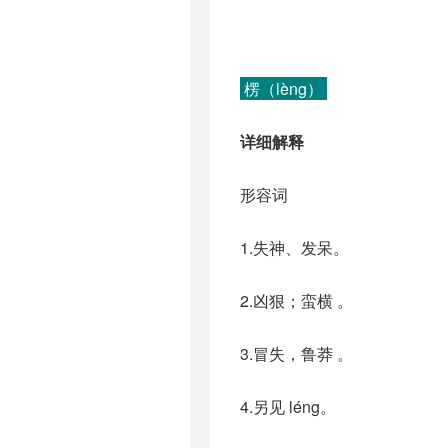
楞（lèng）
详细解释
形容词
1.失神、发呆。
2.凶狠；蛮横 。
3.冒失，鲁莽 。
4.另见 léng。