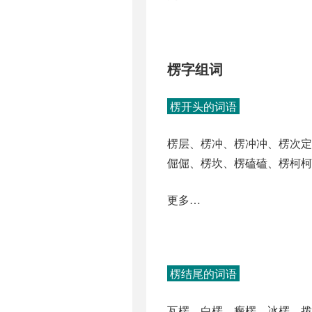
楞字组词
楞开头的词语
楞层、楞冲、楞冲冲、楞次
倔倔、楞坎、楞磕磕、楞柯柯
更多…
楞结尾的词语
瓦楞、白楞、瘢楞、冰楞、拨