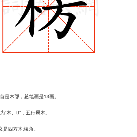
部首是木部，总笔画是13画。
“木、𬙙”，五行属木。
义是四方木;棱角。