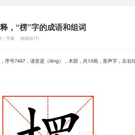
解释，“楞”字的成语和组词
类：
字典
阅读(671)
序号7497，读音是（léng），木部，共13画，形声字，左右