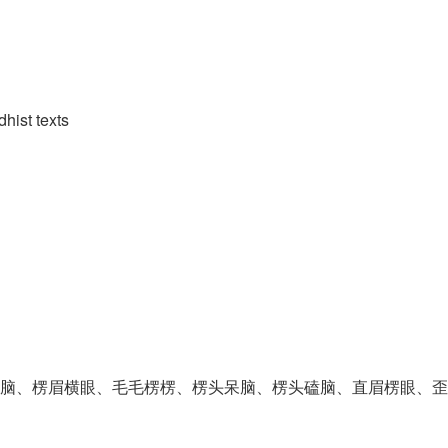
hist texts
脑、楞眉横眼、毛毛楞楞、楞头呆脑、楞头磕脑、直眉楞眼、歪