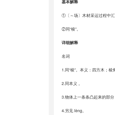
基本解释
①〔～场〕木材采运过程中汇
②同“棱”。
详细解释
名词
1.同“棱”。本义：四方木；棱
2.同本义 。
3.物体上一条条凸起来的部分
4.另见 lèng。