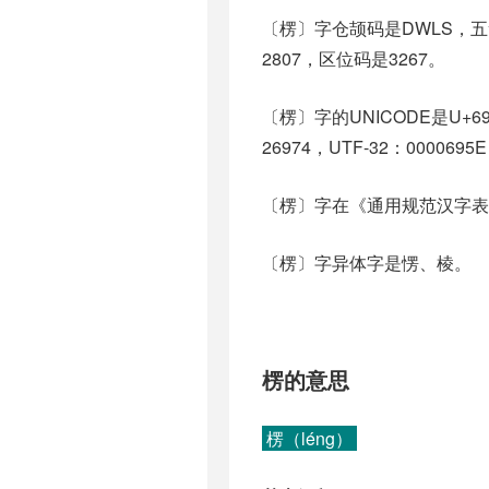
〔楞〕字仓颉码是DWLS，五笔
2807，区位码是3267。
〔楞〕字的UNICODE是U+6
26974，UTF-32：0000695
〔楞〕字在《通用规范汉字表
〔楞〕字异体字是愣、棱。
楞的意思
楞（léng）