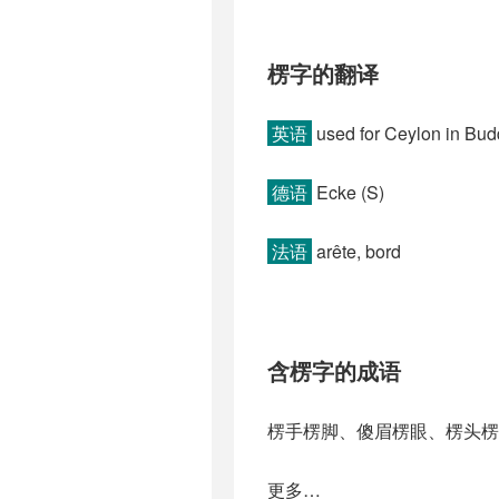
楞字的翻译
英语
used for Ceylon in Budd
德语
Ecke (S)
法语
arête, bord
含楞字的成语
楞手楞脚、傻眉楞眼、楞头楞
更多…