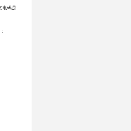
中文电码是
制：