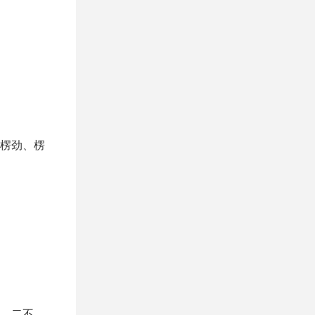
楞劲、楞
、二不