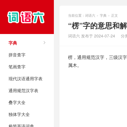
当前位置：
词语六
字典
正文
>
>
“楞”字的意思和
词语六 发布于 2024-07-24
分
字典
拼音查字
楞，通用规范汉字，三级汉字，
属木。
笔画查字
现代汉语通用字表
通用规范汉字表
叠字大全
独体字大全
极简英语词典