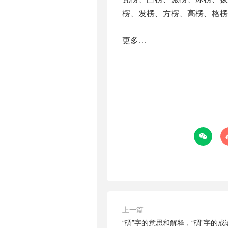
楞、发楞、方楞、高楞、格楞
更多…

上一篇
“碉”字的意思和解释，“碉”字的