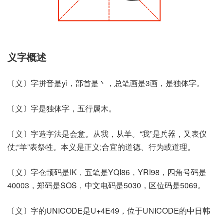
义字概述
〔义〕字拼音是yì，部首是丶，总笔画是3画，是独体字。
〔义〕字是独体字，五行属木。
〔义〕字造字法是会意。从我，从羊。“我”是兵器，又表仪
仗;“羊”表祭牲。本义是正义;合宜的道德、行为或道理。
〔义〕字仓颉码是IK，五笔是YQI86，YRI98，四角号码是
40003，郑码是SOS，中文电码是5030，区位码是5069。
〔义〕字的UNICODE是U+4E49，位于UNICODE的中日韩