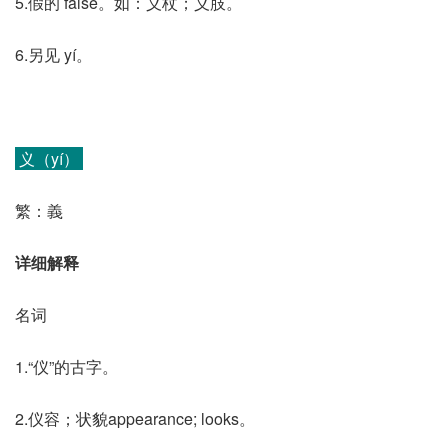
5.假的 false。如：义杖；义肢。
6.另见 yí。
义（yí）
繁：義
详细解释
名词
1.“仪”的古字。
2.仪容；状貌appearance; looks。