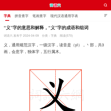

字典
拼音查字
笔画查字
现代汉语通用字表

通用规范汉字表
叠字大全
独体字大全
极简英语词典
“义”字的意思和解释，“义”字的成语和组词
词语六 发布于 2024-04-09
分类：
字典
阅读(570)
词语六
义，通用规范汉字，一级汉字，读音是（yì），丶部，共3
画，会意字，独体字，五行属木。