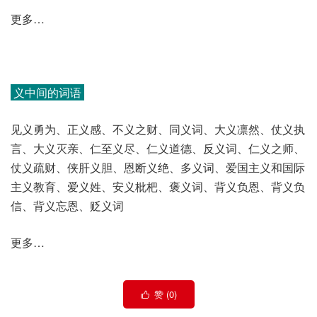
更多…
义中间的词语
见义勇为、正义感、不义之财、同义词、大义凛然、仗义执
言、大义灭亲、仁至义尽、仁义道德、反义词、仁义之师、
仗义疏财、侠肝义胆、恩断义绝、多义词、爱国主义和国际
主义教育、爱义姓、安义枇杷、褒义词、背义负恩、背义负
信、背义忘恩、贬义词
更多…
赞 (
0
)
