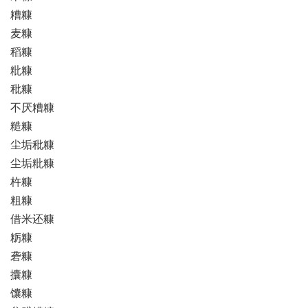
糟糠
麦糠
稻糠
粃糠
秕糠
不厌糟糠
糙糠
尘垢秕糠
尘垢粃糠
杵糠
粗糠
借米还糠
粝糠
砻糠
攮糠
馕糠