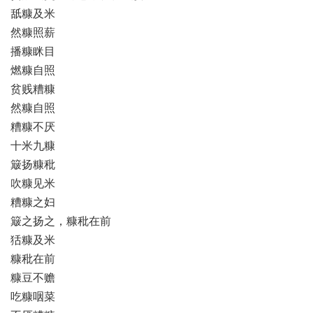
舐糠及米
然糠照薪
播糠眯目
燃糠自照
贫贱糟糠
然糠自照
糟糠不厌
十米九糠
簸扬糠秕
吹糠见米
糟糠之妇
簸之扬之，糠秕在前
狧糠及米
糠秕在前
糠豆不赡
吃糠咽菜