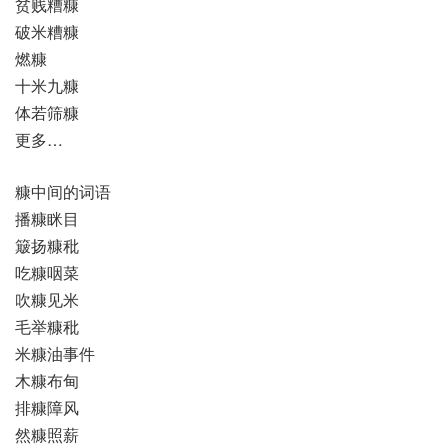
贫贱糟糠
破米糟糠
燃糠
十米九糠
体若筛糠
更多…
糠中间的词语
播糠眯目
簸扬糠秕
吃糠咽菜
吹糠见米
毛举糠秕
米糠油事件
木糠布甸
排糠障风
然糠照薪