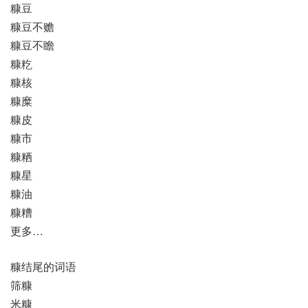
糠豆
糠豆不赡
糠豆不瞻
糠籺
糠核
糠糜
糠皮
糠市
糠粞
糠星
糠油
糠糟
更多…
糠结尾的词语
筛糠
米糠