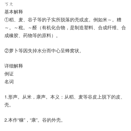
ㄎㄤ
基本解释
①稻、麦、谷子等的子实所脱落的壳或皮。例如米～。糟
～。～秕。～醛（有机化合物，是制造塑料、合成纤维、合
成橡胶、药物等的原料）。
②萝卜等因失掉水分而中心呈蜂窝状。
详细解释
例证
名词
1.形声。从米，康声。本义：从稻、麦等谷皮上脱下的皮、
壳。
2.本作“穅”，“康”。谷的外壳。