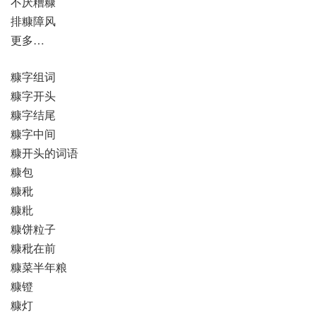
不厌糟糠
排糠障风
更多…
糠字组词
糠字开头
糠字结尾
糠字中间
糠开头的词语
糠包
糠秕
糠粃
糠饼粒子
糠秕在前
糠菜半年粮
糠镫
糠灯