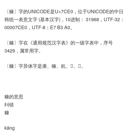
〔糠〕字的UNICODE是U+7CE0，位于UNICODE的中日
韩统一表意文字 (基本汉字)，10进制： 31968，UTF-32：
00007CE0，UTF-8：E7 B3 A0。
〔糠〕字在《通用规范汉字表》的一级字表中，序号
3429，属常用字。
〔糠〕字异体字是康、穅、粇、𢊪、𥹺。
糠的意思
纠错
糠
kāng