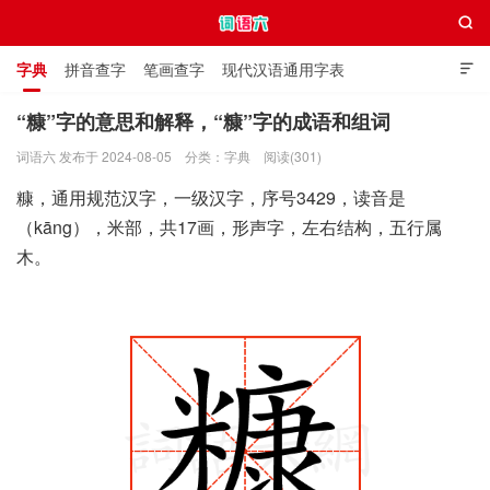

字典
拼音查字
笔画查字
现代汉语通用字表

通用规范汉字表
叠字大全
独体字大全
极简英语词典
“糠”字的意思和解释，“糠”字的成语和组词
词语六 发布于 2024-08-05
分类：
字典
阅读(301)
词语六
糠，通用规范汉字，一级汉字，序号3429，读音是
（kāng），米部，共17画，形声字，左右结构，五行属
木。