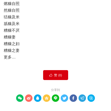
燃糠自照
然糠自照
狧糠及米
舐糠及米
糟糠不厌
糟糠妻
糟糠之妇
糟糠之妻
更多…
赞 (
0
)

分享到








