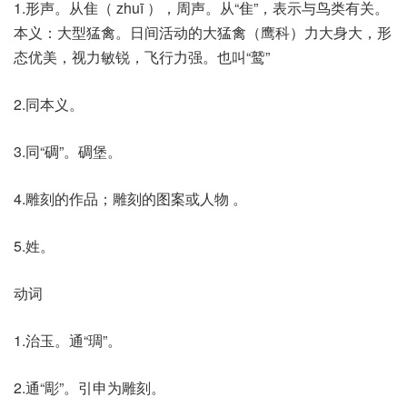
1.形声。从隹（ zhuī ），周声。从“隹”，表示与鸟类有关。
本义：大型猛禽。日间活动的大猛禽（鹰科）力大身大，形
态优美，视力敏锐，飞行力强。也叫“鹫”
2.同本义。
3.同“碉”。碉堡。
4.雕刻的作品；雕刻的图案或人物 。
5.姓。
动词
1.治玉。通“琱”。
2.通“彫”。引申为雕刻。