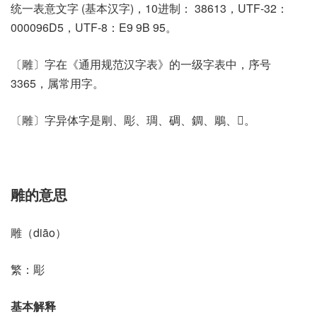
统一表意文字 (基本汉字)，10进制： 38613，UTF-32：
000096D5，UTF-8：E9 9B 95。
〔雕〕字在《通用规范汉字表》的一级字表中，序号
3365，属常用字。
〔雕〕字异体字是㓮、彫、琱、碉、錭、鵰、𪄄。
雕的意思
雕（diāo）
繁：彫
基本解释