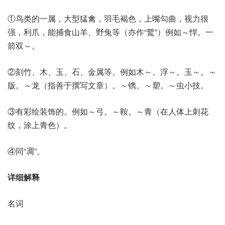
①鸟类的一属，大型猛禽，羽毛褐色，上嘴勾曲，视力很
强，利爪，能捕食山羊、野兔等（亦作“鹫”）例如～悍。一
箭双～。
②刻竹、木、玉、石、金属等。例如木～。浮～。玉～。～
版。～龙（指善于撰写文章）。～镌。～塑。～虫小技。
③有彩绘装饰的。例如～弓。～鞍。～青（在人体上刺花
纹，涂上青色）。
④同“凋”。
详细解释
名词