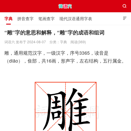

字典
拼音查字
笔画查字
现代汉语通用字表

通用规范汉字表
叠字大全
独体字大全
极简英语词典
“雕”字的意思和解释，“雕”字的成语和组词
词语六 发布于 2024-08-07
分类：
字典
阅读(369)
词语六
雕，通用规范汉字，一级汉字，序号3365，读音是
（diāo），隹部，共16画，形声字，左右结构，五行属金。