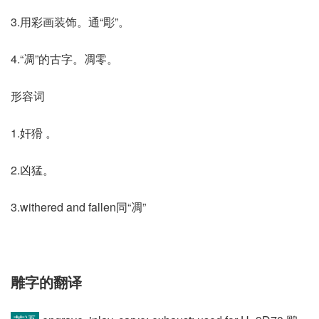
3.用彩画装饰。通“彫”。
4.“凋”的古字。凋零。
形容词
1.奸猾 。
2.凶猛。
3.withered and fallen同“凋”
雕字的翻译