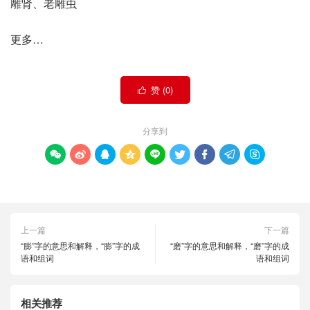
雕肾、老雕虫
更多…
赞 (
0
)

分享到









上一篇
下一篇
“膨”字的意思和解释，“膨”字的成
“磨”字的意思和解释，“磨”字的成
语和组词
语和组词
相关推荐