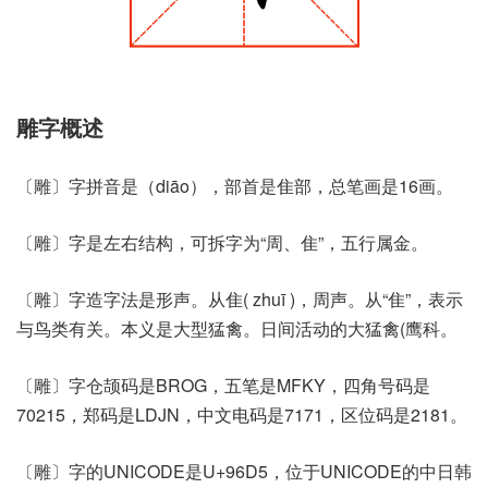
雕字概述
〔雕〕字拼音是（diāo），部首是隹部，总笔画是16画。
〔雕〕字是左右结构，可拆字为“周、隹”，五行属金。
〔雕〕字造字法是形声。从隹( zhuī )，周声。从“隹”，表示
与鸟类有关。本义是大型猛禽。日间活动的大猛禽(鹰科。
〔雕〕字仓颉码是BROG，五笔是MFKY，四角号码是
70215，郑码是LDJN，中文电码是7171，区位码是2181。
〔雕〕字的UNICODE是U+96D5，位于UNICODE的中日韩