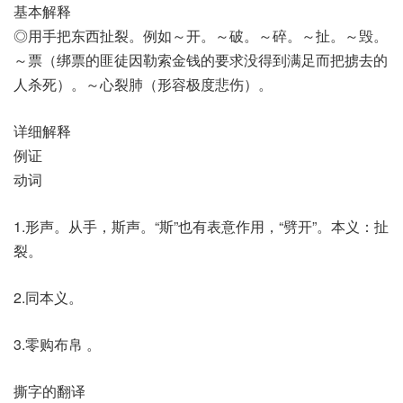
基本解释
◎用手把东西扯裂。例如～开。～破。～碎。～扯。～毁。
～票（绑票的匪徒因勒索金钱的要求没得到满足而把掳去的
人杀死）。～心裂肺（形容极度悲伤）。
详细解释
例证
动词
1.形声。从手，斯声。“斯”也有表意作用，“劈开”。本义：扯
裂。
2.同本义。
3.零购布帛 。
撕字的翻译