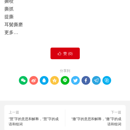
撕咬
撕抓
提撕
耳鬓撕磨
更多…
赞 (
0
)

分享到









上一篇
下一篇
“慧”字的意思和解释，“慧”字的成
“撒”字的意思和解释，“撒”字的成
语和组词
语和组词