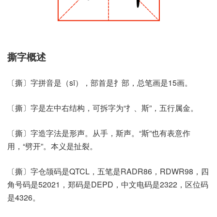
撕字概述
〔撕〕字拼音是（sī），部首是扌部，总笔画是15画。
〔撕〕字是左中右结构，可拆字为“扌、斯”，五行属金。
〔撕〕字造字法是形声。从手，斯声。“斯”也有表意作
用，“劈开”。本义是扯裂。
〔撕〕字仓颉码是QTCL，五笔是RADR86，RDWR98，四
角号码是52021，郑码是DEPD，中文电码是2322，区位码
是4326。