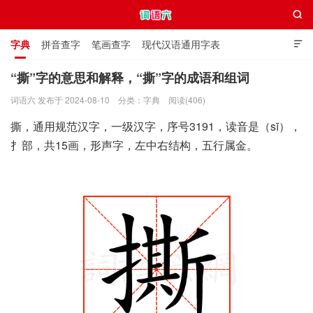

字典
拼音查字
笔画查字
现代汉语通用字表

通用规范汉字表
叠字大全
独体字大全
极简英语词典
“撕”字的意思和解释，“撕”字的成语和组词
词语六 发布于 2024-08-10
分类：
字典
阅读(406)
词语六
撕，通用规范汉字，一级汉字，序号3191，读音是（sī），
扌部，共15画，形声字，左中右结构，五行属金。