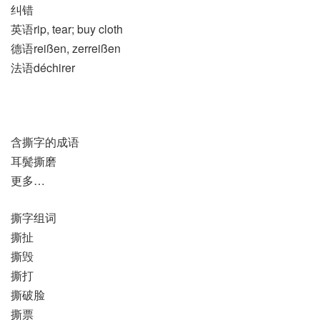
纠错
英语rip, tear; buy cloth
德语reißen, zerreißen
法语déchirer
含撕字的成语
耳鬓撕磨
更多…
撕字组词
撕扯
撕毁
撕打
撕破脸
撕票