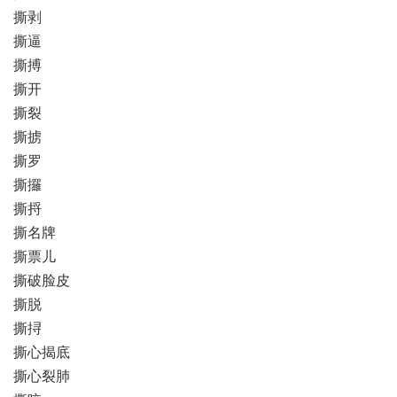
撕剥
撕逼
撕搏
撕开
撕裂
撕掳
撕罗
撕攞
撕捋
撕名牌
撕票儿
撕破脸皮
撕脱
撕挦
撕心揭底
撕心裂肺