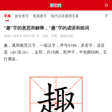

字典
拼音查字
笔画查字
现代汉语通用字表

通用规范汉字表
叠字大全
独体字大全
极简英语词典
“趣”字的意思和解释，“趣”字的成语和组词
词语六 发布于 2024-08-10
分类：
字典
阅读(548)
词语六
趣，通用规范汉字，一级汉字，序号3194，多音字，读音
是（qù 或 cù），走部，共15画，形声字，半包围结构，五
行属金。