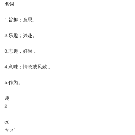
名词
1.旨趣；意思。
2.乐趣；兴趣。
3.志趣，好尚 。
4.意味；情态或风致 。
5.作为。
趣
2
cù
ㄘㄨˋ