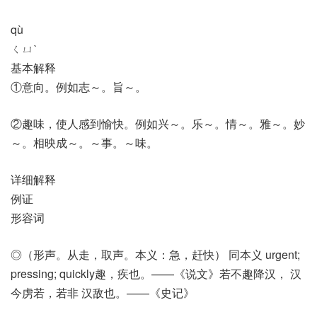
qù
ㄑㄩˋ
基本解释
①意向。例如志～。旨～。
②趣味，使人感到愉快。例如兴～。乐～。情～。雅～。妙
～。相映成～。～事。～味。
详细解释
例证
形容词
◎（形声。从走，取声。本义：急，赶快） 同本义 urgent;
pressing; quickly趣，疾也。——《说文》若不趣降汉， 汉
今虏若，若非 汉敌也。——《史记》