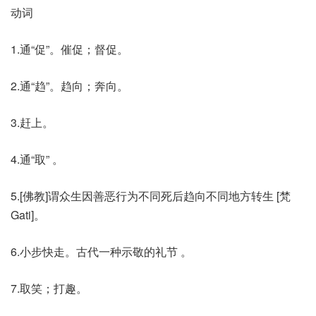
动词
1.通“促”。催促；督促。
2.通“趋”。趋向；奔向。
3.赶上。
4.通“取” 。
5.[佛教]谓众生因善恶行为不同死后趋向不同地方转生 [梵
Gati]。
6.小步快走。古代一种示敬的礼节 。
7.取笑；打趣。