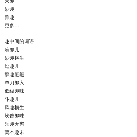
天趣
妙趣
雅趣
更多…
趣中间的词语
凑趣儿
妙趣横生
逗趣儿
辞趣翩翩
单刀趣入
低级趣味
斗趣儿
风趣横生
坎普趣味
乐趣无穷
离本趣末