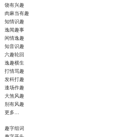
饶有兴趣
肉麻当有趣
知情识趣
逸闻趣事
闲情逸趣
知音识趣
六趣轮回
逸趣横生
打情骂趣
发科打趣
逢场作趣
大煞风趣
别有风趣
更多…
趣字组词
趣字开头