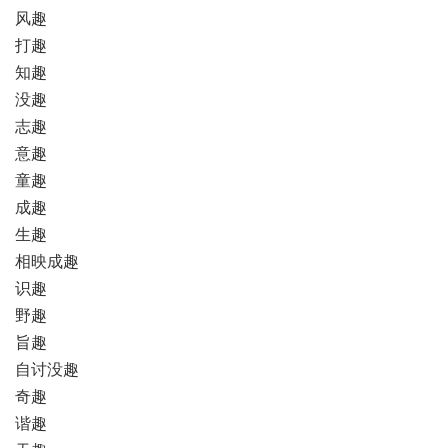
风趣
打趣
知趣
没趣
志趣
意趣
童趣
成趣
生趣
相映成趣
识趣
野趣
旨趣
自讨没趣
奇趣
谐趣