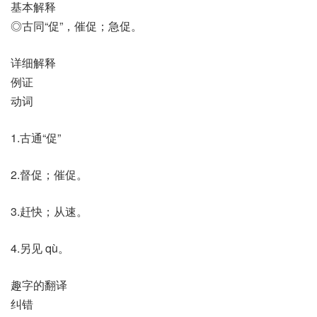
基本解释
◎古同“促”，催促；急促。
详细解释
例证
动词
1.古通“促”
2.督促；催促。
3.赶快；从速。
4.另见 qù。
趣字的翻译
纠错