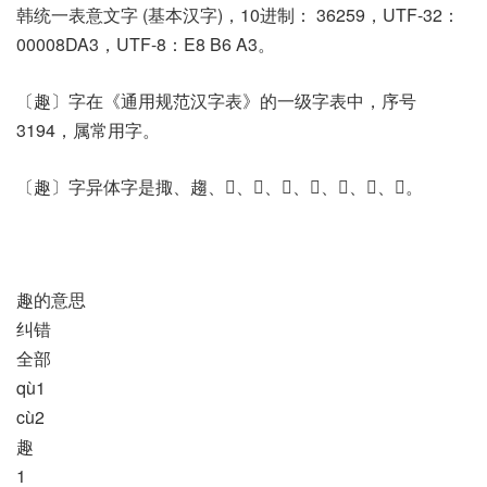
韩统一表意文字 (基本汉字)，10进制： 36259，UTF-32：
00008DA3，UTF-8：E8 B6 A3。
〔趣〕字在《通用规范汉字表》的一级字表中，序号
3194，属常用字。
〔趣〕字异体字是掫、趨、𠮋、𧺥、𧻃、𧻽、𧼈、𧼝、𧾉。
趣的意思
纠错
全部
qù1
cù2
趣
1