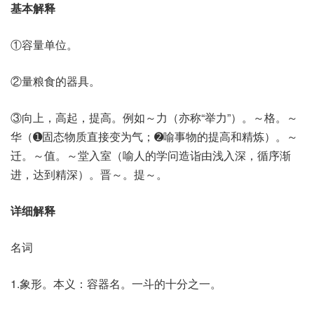
基本解释
①容量单位。
②量粮食的器具。
③向上，高起，提高。例如～力（亦称“举力”）。～格。～
华（➊固态物质直接变为气；➋喻事物的提高和精炼）。～
迁。～值。～堂入室（喻人的学问造诣由浅入深，循序渐
进，达到精深）。晋～。提～。
详细解释
名词
1.象形。本义：容器名。一斗的十分之一。