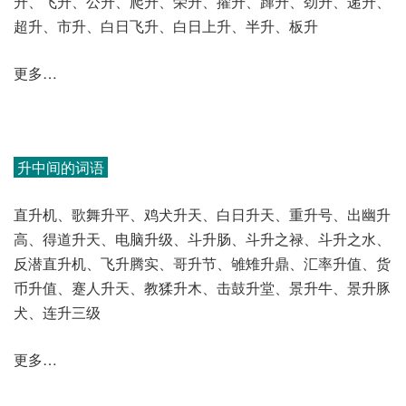
升、飞升、公升、爬升、荣升、擢升、蹿升、劲升、递升、
超升、市升、白日飞升、白日上升、半升、板升
更多…
升中间的词语
直升机、歌舞升平、鸡犬升天、白日升天、重升号、出幽升
高、得道升天、电脑升级、斗升肠、斗升之禄、斗升之水、
反潜直升机、飞升腾实、哥升节、雊雉升鼎、汇率升值、货
币升值、蹇人升天、教猱升木、击鼓升堂、景升牛、景升豚
犬、连升三级
更多…