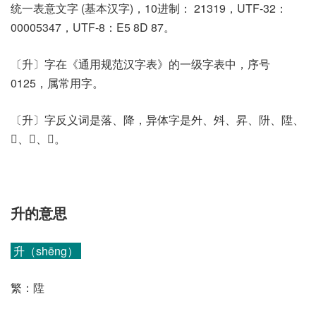
统一表意文字 (基本汉字)，10进制： 21319，UTF-32：
00005347，UTF-8：E5 8D 87。
〔升〕字在《通用规范汉字表》的一级字表中，序号
0125，属常用字。
〔升〕字反义词是落、降，异体字是㚈、斘、昇、阩、陞、
𦫵、𧿘、𨁠。
升的意思
升（shēng）
繁：陞