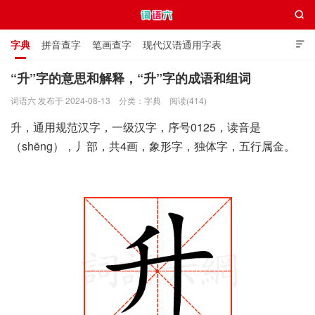

字典
拼音查字
笔画查字
现代汉语通用字表

通用规范汉字表
叠字大全
独体字大全
极简英语词典
“升”字的意思和解释，“升”字的成语和组词
词语六 发布于 2024-08-13
分类：
字典
阅读(414)
词语六
升，通用规范汉字，一级汉字，序号0125，读音是
（shēng），丿部，共4画，象形字，独体字，五行属金。