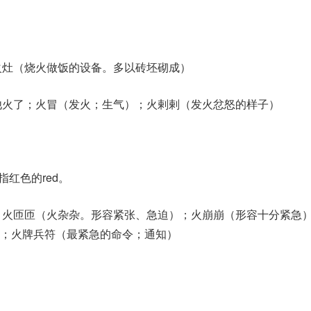
如：火灶（烧火做饭的设备。多以砖坯砌成）
er。如：他火了；火冒（发火；生气）；火剌剌（发火忿怒的样子）
指红色的red。
ssing。如：火匝匝（火杂杂。形容紧张、急迫）；火崩崩（形容十分紧急
；火牌兵符（最紧急的命令；通知）