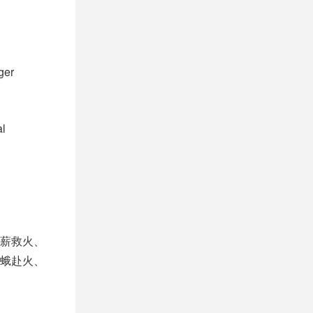
ger
al
薪救火、
蛾赴火、