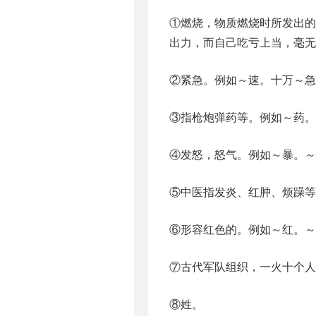
①燃烧，物质燃烧时所发出
出力，而自己吃亏上当，毫无
②紧急。例如～速。十万～急
③指枪炮弹药等。例如～药。
④发怒，怒气。例如～暴。～
⑤中医指发炎、红肿、烦躁等
⑥形容红色的。例如～红。～
⑦古代军队组织，一火十个人
⑧姓。