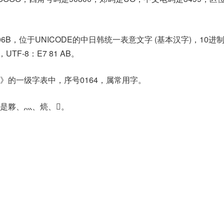
06B，位于UNICODE的中日韩统一表意文字 (基本汉字)，10进
，UTF-8：E7 81 AB。
》的一级字表中，序号0164，属常用字。
是夥、灬、煷、𤆄。