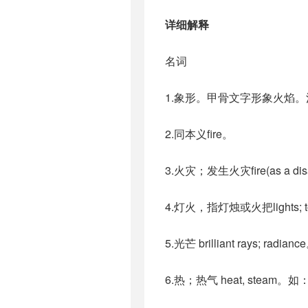
详细解释
名词
1.象形。甲骨文字形象火焰
2.同本义fire。
3.火灾；发生火灾fire(as a dis
4.灯火，指灯烛或火把lights; t
5.光芒 brilliant rays; 
6.热；热气 heat, st