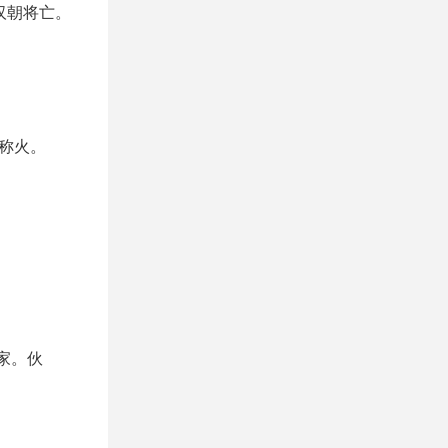
汉朝将亡。
简称火。
火家。伙