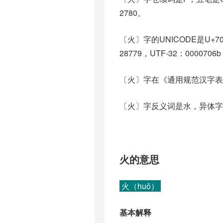
2780。
〔火〕字的UNICODE是U+7
28779，UTF-32：0000706b
〔火〕字在《通用规范汉字表
〔火〕字反义词是水，异体字
火的意思
火（huǒ）
基本解释