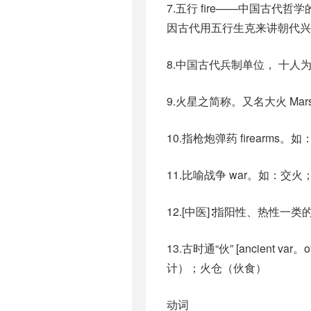
7.五行 fire——中国古
因古代用五行生克来讲朝代兴
8.中国古代兵制单位， 十人为 “火”hu
9.火星之简称。又名大火 M
10.指枪炮弹药 firearms。
11.比喻战争 war。如：交
12.[中医]∶指阳性、热性一类的
13.古时通“伙” [ancie
计）；火仓（伙食）
动词