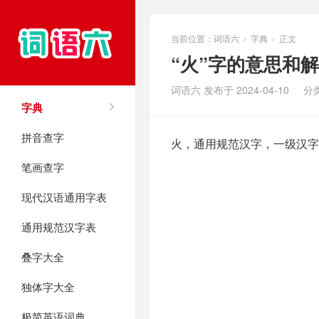
当前位置：
词语六
字典
正文
>
>
“火”字的意思和
词语六 发布于 2024-04-10
分
字典
拼音查字
火，通用规范汉字，一级汉字
笔画查字
现代汉语通用字表
通用规范汉字表
叠字大全
独体字大全
极简英语词典