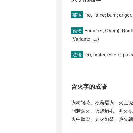
英语
fire, flame; burn; anger,
德语
Feuer (S, Chem)​, Radik
(Variante: 灬)
法语
feu, brûler, colère, pass
含火字的成语
火树银花、积薪厝火、火上
洞若观火、火烧眉毛、明火
火中取栗、如火如荼、热火朝