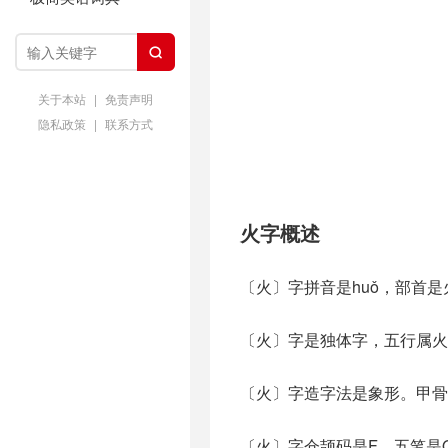

关于本站
|
免责声明
隐私政策
|
联系方式
火字概述
〔火〕字拼音是huǒ，部首
〔火〕字是独体字，五行属火
〔火〕字造字法是象形。甲骨
〔火〕字仓颉码是F，五笔是O