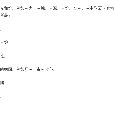
的光和焰。例如～力。～烛。～源。～焰。烟～。～中取栗（喻为
所获）。
。
～炮。
性。
的病因。例如肝～。毒～攻心。
腿。
。