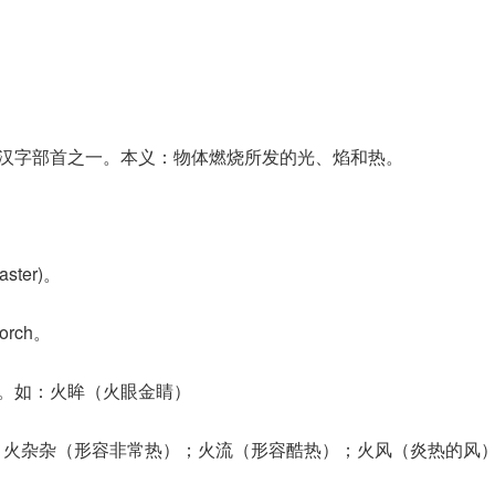
。汉字部首之一。本义：物体燃烧所发的光、焰和热。
aster)。
orch。
radiance。如：火眸（火眼金睛）
eam。如：火杂杂（形容非常热）；火流（形容酷热）；火风（炎热的风