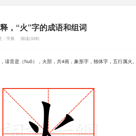
解释，“火”字的成语和组词
类：
字典
阅读(338)
，读音是（huǒ），火部，共4画，象形字，独体字，五行属火