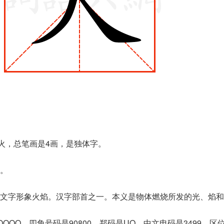
是火，总笔画是4画，是独体字。
。
文字形象火焰。汉字部首之一。本义是物体燃烧所发的光、焰和
OOO，四角号码是90800，郑码是UO，中文电码是3499，区