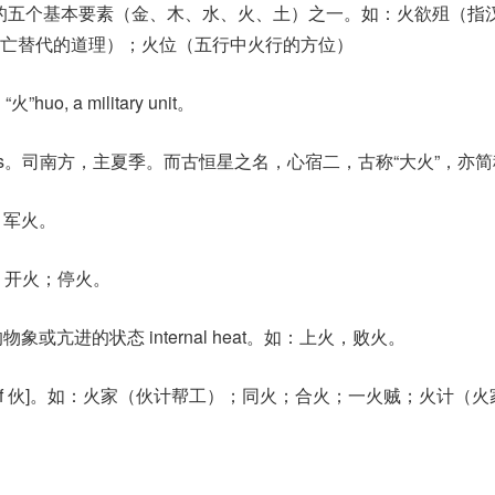
代哲学的五个基本要素（金、木、水、火、土）之一。如：火欲殂（指
亡替代的道理）；火位（五行中火行的方位）
o, a military unit。
ars。司南方，主夏季。而古恒星之名，心宿二，古称“大火”，亦
如：军火。
火；开火；停火。
物象或亢进的状态 internal heat。如：上火，败火。
nt var。of 伙]。如：火家（伙计帮工）；同火；合火；一火贼；火计（