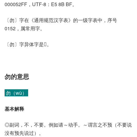
000052FF，UTF-8：E5 8B BF。
〔勿〕字在《通用规范汉字表》的一级字表中，序号
0152，属常用字。
〔勿〕字异体字是𣃦。
勿的意思
勿（wù）
基本解释
◎副词，不，不要。例如请～动手。～谓言之不预（不要说
没有预先说过）。