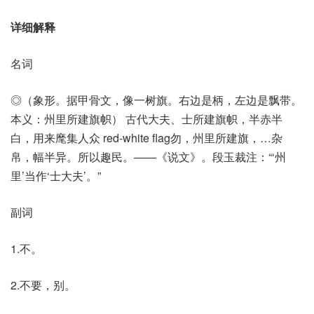
详细解释
名词
◎（象形。据甲骨文，像一树旗。右边是柄，左边是飘带。
本义：州里所建旗帜） 古代大夫、士所建旗帜，半赤半
白，用来麾集人众 red-white flag勿，州里所建旗，…杂
帛，幅半异。所以趣民。——《说文》。段玉裁注：“‘州
里’当作‘士大夫’。”
副词
1.不。
2.不要，别。