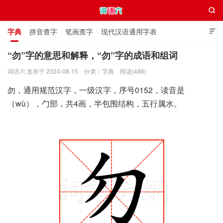

字典
拼音查字
笔画查字
现代汉语通用字表

通用规范汉字表
叠字大全
独体字大全
极简英语词典
“勿”字的意思和解释，“勿”字的成语和组词
词语六 发布于 2024-08-15
分类：
字典
阅读(486)
词语六
勿，通用规范汉字，一级汉字，序号0152，读音是
（wù），勹部，共4画，半包围结构，五行属水。