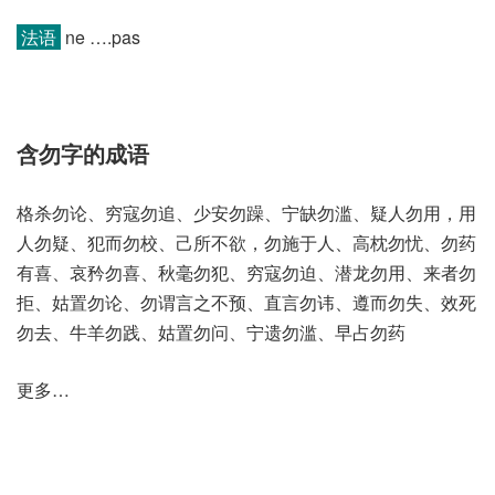
法语
ne ….pas
含勿字的成语
格杀勿论、穷寇勿追、少安勿躁、宁缺勿滥、疑人勿用，用
人勿疑、犯而勿校、己所不欲，勿施于人、高枕勿忧、勿药
有喜、哀矜勿喜、秋毫勿犯、穷寇勿迫、潜龙勿用、来者勿
拒、姑置勿论、勿谓言之不预、直言勿讳、遵而勿失、效死
勿去、牛羊勿践、姑置勿问、宁遗勿滥、早占勿药
更多…