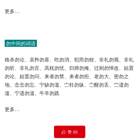
更多…
勿中间的词语
格杀勿论、哀矜勿喜、吃勿消、犯而勿校、非礼勿视、非礼
勿听、非礼勿言、高枕勿忧、归师勿掩、过则勿惮改、姑置
勿论、姑置勿问、来者勿禁、来者勿拒、老勿大、密勿之
地、念念勿忘、宁缺勿滥、㝉枉勿纵、㝉醒勿丢、㝉遗勿
滥、宁遗勿滥、牛羊勿践
更多…
赞 (
0
)
