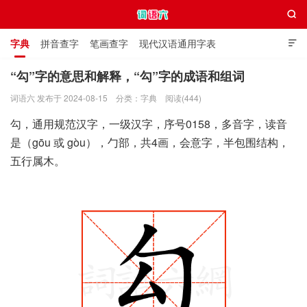

字典
拼音查字
笔画查字
现代汉语通用字表

通用规范汉字表
叠字大全
独体字大全
极简英语词典
“勾”字的意思和解释，“勾”字的成语和组词
词语六 发布于 2024-08-15
分类：
字典
阅读(444)
词语六
勾，通用规范汉字，一级汉字，序号0158，多音字，读音
是（gōu 或 gòu），勹部，共4画，会意字，半包围结构，
五行属木。