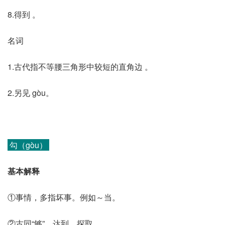
8.得到 。
名词
1.古代指不等腰三角形中较短的直角边 。
2.另见 gòu。
勾（gòu）
基本解释
①事情，多指坏事。例如～当。
②古同“够”，达到，探取。