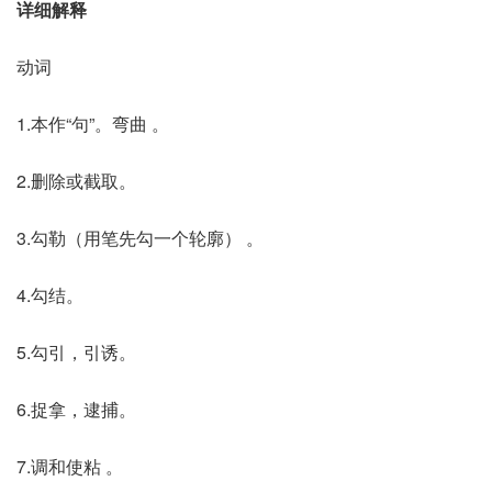
详细解释
动词
1.本作“句”。弯曲 。
2.删除或截取。
3.勾勒（用笔先勾一个轮廓） 。
4.勾结。
5.勾引，引诱。
6.捉拿，逮捕。
7.调和使粘 。