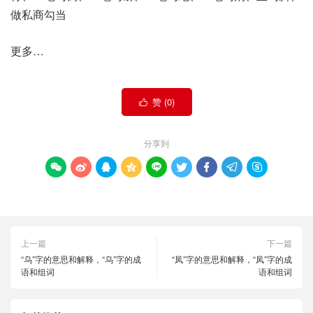
做私商勾当
更多…
赞 (
0
)

分享到









上一篇
下一篇
“乌”字的意思和解释，“乌”字的成
“凤”字的意思和解释，“凤”字的成
语和组词
语和组词