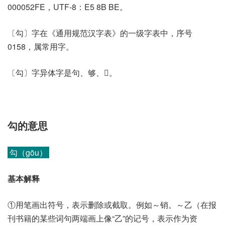
000052FE，UTF-8：E5 8B BE。
〔勾〕字在《通用规范汉字表》的一级字表中，序号
0158，属常用字。
〔勾〕字异体字是句、够、𡖜。
勾的意思
勾（gōu）
基本解释
①用笔画出符号，表示删除或截取。例如～销。～乙（在报
刊书籍的某些词句两端画上像“乙”的记号，表示作为资