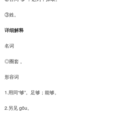
③姓。
详细解释
名词
◎圈套 。
形容词
1.用同“够”。足够；能够。
2.另见 gōu。