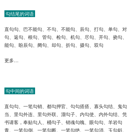
勾结尾的词语
直勾勾、巴不能勾、不勾、不能勾、辰勾、打勾、单勾、对
勾、返勾、根勾、管勾、检勾、机勾、尽勾、开勾、挠勾、
能勾、盼辰勾、阕勾、却勾、折勾、摄勾、双勾
更多…
勾中间的词语
直勾勾、一笔勾销、都勾押官、勾勾搭搭、寡头勾结、鬼勾
当、里勾外连、里勾外联、溜勾子、内勾使、内外勾结、凭
书请客，奉贴勾人、桶勾子、销魂勾魄、眼勾勾、羊岩勾
青、一笔勾倒、一笔勾断、一笔勾绝、一笔勾消、玉勾斜、