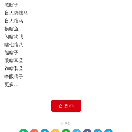
黑瞎子
盲人骑瞎马
盲人瞎马
摸瞎鱼
闪瞎狗眼
瞎七瞎八
熊瞎子
眼瞎耳聋
诈瞎装聋
睁眼瞎子
更多…
赞 (
0
)

分享到