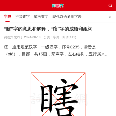

字典
拼音查字
笔画查字
现代汉语通用字表

通用规范汉字表
叠字大全
独体字大全
极简英语词典
“瞎”字的意思和解释，“瞎”字的成语和组词
词语六 发布于 2024-08-18
分类：
字典
阅读(411)
词语六
瞎，通用规范汉字，一级汉字，序号3235，读音是
（xiā），目部，共15画，形声字，左右结构，五行属木。