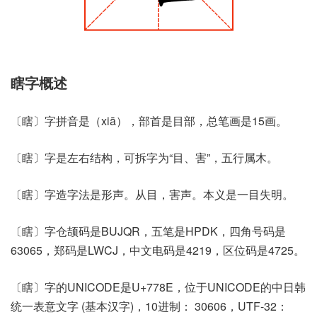
瞎字概述
〔瞎〕字拼音是（xiā），部首是目部，总笔画是15画。
〔瞎〕字是左右结构，可拆字为“目、害”，五行属木。
〔瞎〕字造字法是形声。从目，害声。本义是一目失明。
〔瞎〕字仓颉码是BUJQR，五笔是HPDK，四角号码是
63065，郑码是LWCJ，中文电码是4219，区位码是4725。
〔瞎〕字的UNICODE是U+778E，位于UNICODE的中日韩
统一表意文字 (基本汉字)，10进制： 30606，UTF-32：