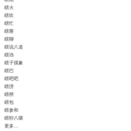
瞎火
瞎吹
瞎忙
瞎掰
瞎聊
瞎说八道
瞎诌
瞎子摸象
瞎巴
瞎吧吧
瞎搒
瞎榜
瞎包
瞎参和
瞎吵八嚷
更多…