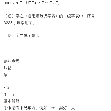
0000778E，UTF-8：E7 9E 8E。
〔瞎〕字在《通用规范汉字表》的一级字表中，序号
3235，属常用字。
〔瞎〕字异体字是𥈎。
瞎的意思
纠错
瞎
xiā
ㄒㄧㄚ
基本解释
①眼睛看不见东西。例如～子。黑灯～火。