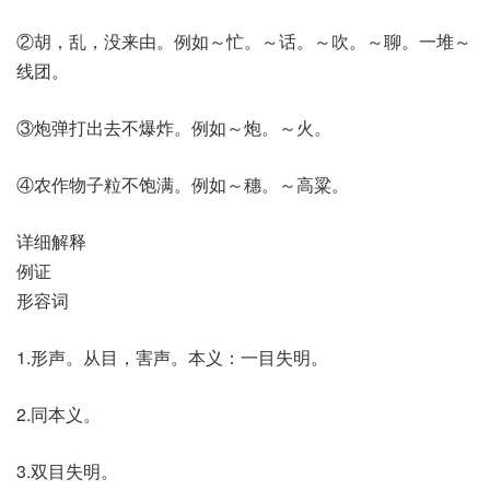
②胡，乱，没来由。例如～忙。～话。～吹。～聊。一堆～
线团。
③炮弹打出去不爆炸。例如～炮。～火。
④农作物子粒不饱满。例如～穗。～高粱。
详细解释
例证
形容词
1.形声。从目，害声。本义：一目失明。
2.同本义。
3.双目失明。