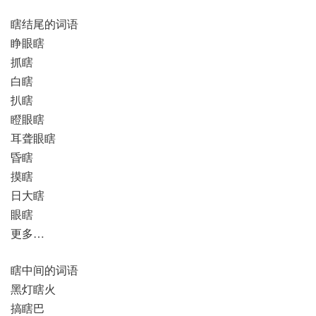
瞎结尾的词语
睁眼瞎
抓瞎
白瞎
扒瞎
瞪眼瞎
耳聋眼瞎
昏瞎
摸瞎
日大瞎
眼瞎
更多…
瞎中间的词语
黑灯瞎火
搞瞎巴