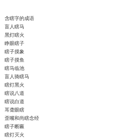
含瞎字的成语
盲人瞎马
黑灯瞎火
睁眼瞎子
瞎子摸象
瞎子摸鱼
瞎马临池
盲人骑瞎马
瞎灯黑火
瞎说八道
瞎说白道
耳聋眼瞎
歪嘴和尚瞎念经
瞎子断匾
瞎灯灭火