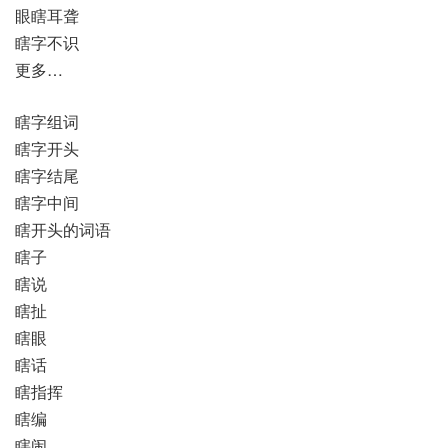
眼瞎耳聋
瞎字不识
更多…
瞎字组词
瞎字开头
瞎字结尾
瞎字中间
瞎开头的词语
瞎子
瞎说
瞎扯
瞎眼
瞎话
瞎指挥
瞎编
瞎闹