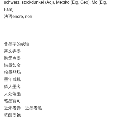
schwarz, stockdunkel (Adj)​, Mexiko (Eig, Geo)​, Mo (Eig,
Fam)
法语encre, noir
含墨字的成语
舞文弄墨
胸无点墨
惜墨如金
粉墨登场
墨守成规
骚人墨客
大处落墨
笔墨官司
近朱者赤，近墨者黑
笔酣墨饱