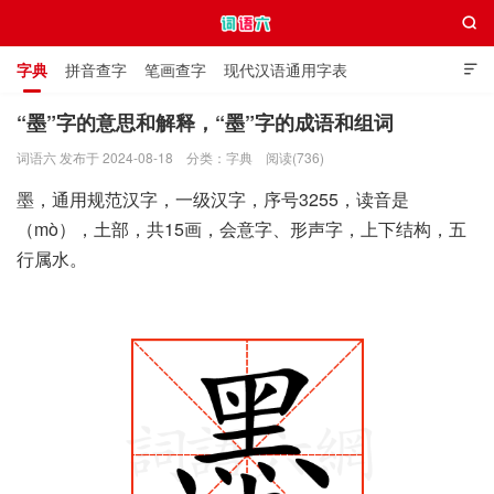

字典
拼音查字
笔画查字
现代汉语通用字表

通用规范汉字表
叠字大全
独体字大全
极简英语词典
“墨”字的意思和解释，“墨”字的成语和组词
词语六 发布于 2024-08-18
分类：
字典
阅读(736)
词语六
墨，通用规范汉字，一级汉字，序号3255，读音是
（mò），土部，共15画，会意字、形声字，上下结构，五
行属水。