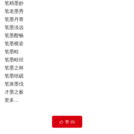
笔精墨妙
笔老墨秀
笔墨丹青
笔墨淡远
笔墨酣畅
笔墨横姿
笔墨畦
笔墨畦径
笔墨之林
笔墨纸砚
笔诛墨伐
才墨之薮
更多…
赞 (
0
)
