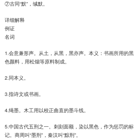
⑦古同“默”，缄默。
详细解释
例证
名词
1.会意兼形声。从土，从黑，黑亦声。本义：书画所用的黑
色颜料，用松烟等原料制成。
2.同本义。
3.指诗文或书画。
4.绳墨。木工用以校正曲直的墨斗线。
5.中国古代五刑之一。刺刻面额，染以黑色，作为惩罚的标
记。商周叫“墨刑”，秦汉叫“黥刑”。