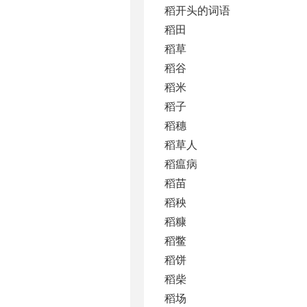
稻开头的词语
稻田
稻草
稻谷
稻米
稻子
稻穗
稻草人
稻瘟病
稻苗
稻秧
稻糠
稻鳖
稻饼
稻柴
稻场