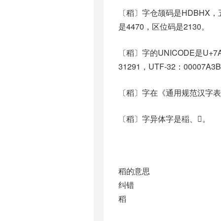
〔稻〕字仓颉码是HDBHX，五
是4470，区位码是2130。
〔稻〕字的UNICODE是U+7
31291，UTF-32：00007A3
〔稻〕字在《通用规范汉字表
〔稻〕字异体字是稲、𮇷。
稻的意思
纠错
稻