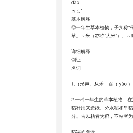
dào
ㄉㄠˋ
基本解释
◎一年生草本植物，子实称“
草。～米（亦称“大米”）。～
详细解释
例证
名词
1.（形声。从禾，舀（ yǎo
2.一种一年生的草本植物，
稻秆用来造纸。分水稻和旱
分。古以粘者为稻，不粘者为
稻字的翻译