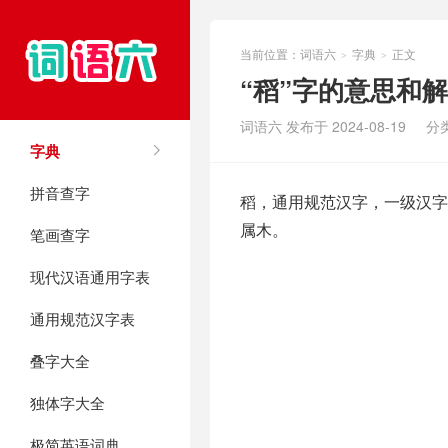
当前位置：
词语六
字典
正文
>
>
“稻”字的意思和
词语六 发布于 2024-08-19
分
字典
拼音查字
稻，通用规范汉字，一级汉字，
属木。
笔画查字
现代汉语通用字表
通用规范汉字表
叠字大全
独体字大全
极简英语词典