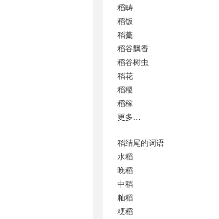
稻畴
稻饭
稻藳
稻谷飘香
稻谷树虫
稻花
稻稷
稻稼
更多…
稻结尾的词语
水稻
晚稻
中稻
籼稻
粳稻