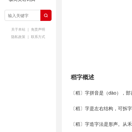

关于本站
|
免责声明
隐私政策
|
联系方式
稻字概述
〔稻〕字拼音是（dào），部
〔稻〕字是左右结构，可拆字
〔稻〕字造字法是形声。从禾，舀