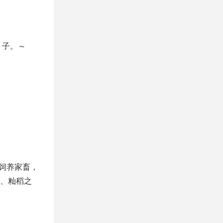
～子。～
饲养家畜，
、籼稻之