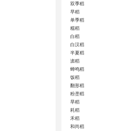
双季稻
早稻
单季稻
糯稻
白稻
白汉稻
半夏稻
滮稻
蝉鸣稻
饭稻
翻形稻
粉垄稻
旱稻
耗稻
禾稻
和尚稻