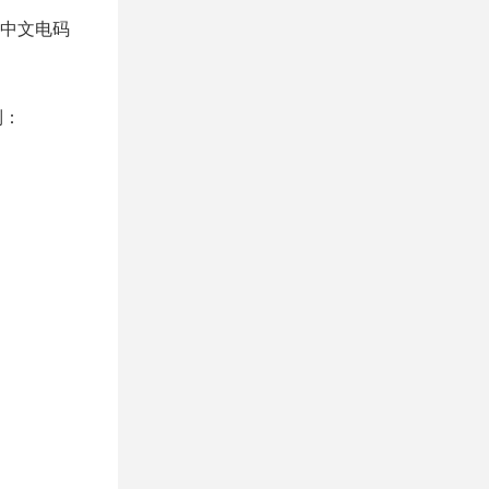
，中文电码
制：