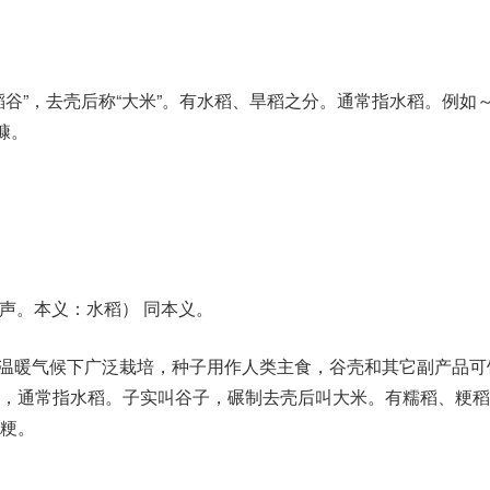
稻谷”，去壳后称“大米”。有水稻、旱稻之分。通常指水稻。例如
糠。
 ）声。本义：水稻） 同本义。
在温暖气候下广泛栽培，种子用作人类主食，谷壳和其它副产品可
稻，通常指水稻。子实叫谷子，碾制去壳后叫大米。有糯稻、粳稻
粳。