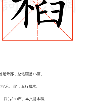
首是禾部，总笔画是15画。
为“禾、舀”，五行属木。
( yǎo )声。本义是水稻。