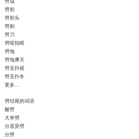
劈成
劈初
劈初头
劈刺
劈刀
劈嗒拍嗒
劈地
劈地摩天
劈丢扑搭
劈丢扑冬
更多…
劈结尾的词语
皴劈
大斧劈
分居异劈
分劈