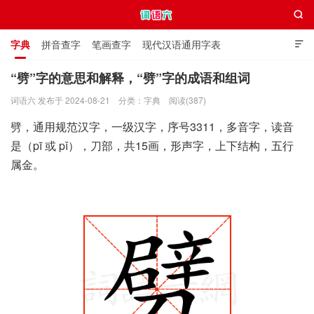

字典
拼音查字
笔画查字
现代汉语通用字表

通用规范汉字表
叠字大全
独体字大全
极简英语词典
“劈”字的意思和解释，“劈”字的成语和组词
词语六 发布于 2024-08-21
分类：
字典
阅读(387)
词语六
劈，通用规范汉字，一级汉字，序号3311，多音字，读音
是（pī 或 pǐ），刀部，共15画，形声字，上下结构，五行
属金。