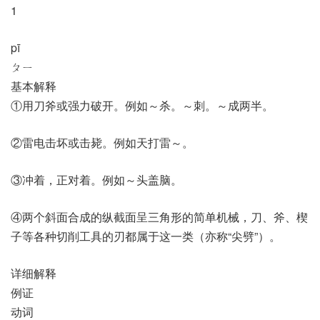
1
pī
ㄆㄧ
基本解释
①用刀斧或强力破开。例如～杀。～刺。～成两半。
②雷电击坏或击毙。例如天打雷～。
③冲着，正对着。例如～头盖脑。
④两个斜面合成的纵截面呈三角形的简单机械，刀、斧、楔
子等各种切削工具的刃都属于这一类（亦称“尖劈”）。
详细解释
例证
动词