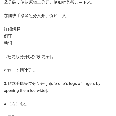
②分裂，使从原物上分开。例如把菜帮儿～下来。
③腿或手指等过分叉开。例如～叉。
详细解释
例证
动词
1.把绳股分开以拆散[绳子] 。
2.剥…；摘叶子 。
3.腿或手指等过分叉开 [injure one’s legs or fingers by
opening them too wide]。
4.〈方〉∶说。