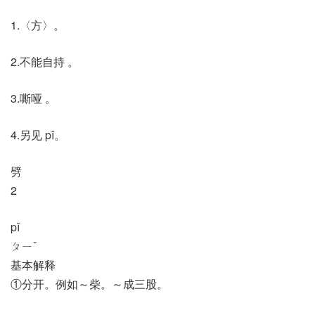
1.〈方〉。
2.不能自持 。
3.嘶哑 。
4.另见 pǐ。
劈
2
pǐ
ㄆㄧˇ
基本解释
①分开。例如～柴。～成三股。