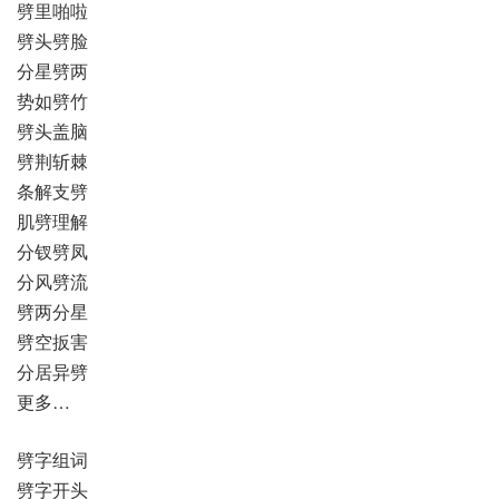
劈里啪啦
劈头劈脸
分星劈两
势如劈竹
劈头盖脑
劈荆斩棘
条解支劈
肌劈理解
分钗劈凤
分风劈流
劈两分星
劈空扳害
分居异劈
更多…
劈字组词
劈字开头