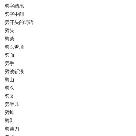
劈字结尾
劈字中间
劈开头的词语
劈头
劈柴
劈头盖脸
劈面
劈手
劈波斩浪
劈山
劈杀
劈叉
劈半儿
劈蚌
劈剥
劈柴刀