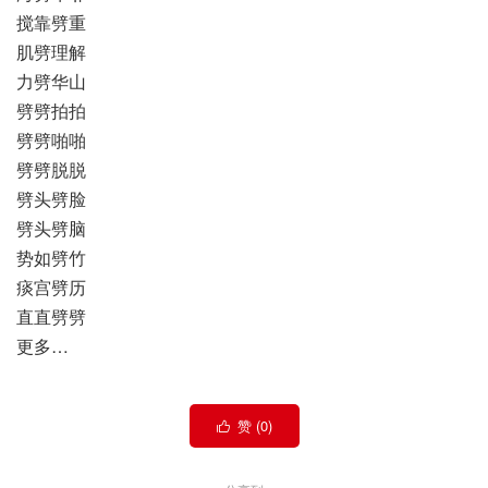
搅靠劈重
肌劈理解
力劈华山
劈劈拍拍
劈劈啪啪
劈劈脱脱
劈头劈脸
劈头劈脑
势如劈竹
痰宫劈历
直直劈劈
更多…
赞 (
0
)
