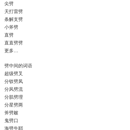
尖劈
天打雷劈
条解支劈
小斧劈
直劈
直直劈劈
更多…
劈中间的词语
超级劈叉
分钗劈凤
分风劈流
分肌劈理
分星劈两
斧劈皴
鬼劈口
海劈牛耶