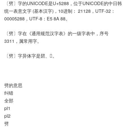
〔劈〕字的UNICODE是U+5288，位于UNICODE的中日韩
统一表意文字 (基本汉字)，10进制： 21128，UTF-32：
00005288，UTF-8：E5 8A 88。
〔劈〕字在《通用规范汉字表》的一级字表中，序号
3311，属常用字。
〔劈〕字异体字是礕、𨐯。
劈的意思
纠错
全部
pī1
pǐ2
劈