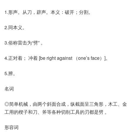
1.形声。从刀，辟声。本义：破开；分割。
2.同本义。
3.俗称雷击为“劈” 。
4.正对着； 冲着 [be right against （one’s face）]。
5.辨。
名词
◎简单机械，由两个斜面合成，纵截面呈三角形，木工、金
工用的楔子和刀、斧等各种切削工具的刃都是劈 。
形容词