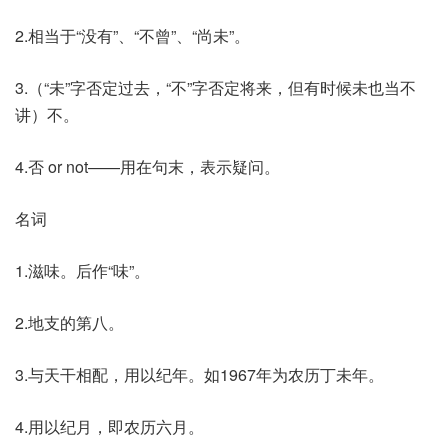
2.相当于“没有”、“不曾”、“尚未”。
3.（“未”字否定过去，“不”字否定将来，但有时候未也当不
讲）不。
4.否 or not——用在句末，表示疑问。
名词
1.滋味。后作“味”。
2.地支的第八。
3.与天干相配，用以纪年。如1967年为农历丁未年。
4.用以纪月，即农历六月。