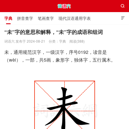

字典
拼音查字
笔画查字
现代汉语通用字表

通用规范汉字表
叠字大全
独体字大全
极简英语词典
“未”字的意思和解释，“未”字的成语和组词
词语六 发布于 2024-08-21
分类：
字典
阅读(388)
词语六
未，通用规范汉字，一级汉字，序号0192，读音是
（wèi），一部，共5画，象形字，独体字，五行属木。