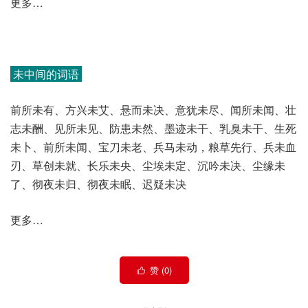
更多…
未中间的词语
前所未有、方兴未艾、悬而未决、意犹未尽、闻所未闻、壮
志未酬、见所未见、防患未然、墨迹未干、乳臭未干、生死
未卜、前所未闻、宝刀未老、兵马未动，粮草先行、兵未血
刃、草创未就、长乐未央、尘埃未定、沉吟未决、尘缘未
了、彻夜未归、彻夜未眠、迟疑未决
更多…
赞 (
0
)
