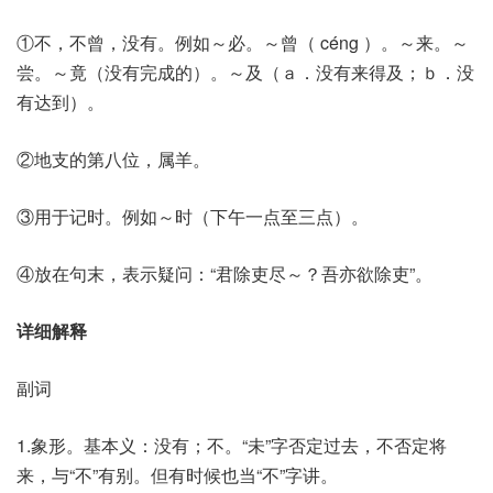
①不，不曾，没有。例如～必。～曾（ céng ）。～来。～
尝。～竟（没有完成的）。～及（ａ．没有来得及；ｂ．没
有达到）。
②地支的第八位，属羊。
③用于记时。例如～时（下午一点至三点）。
④放在句末，表示疑问：“君除吏尽～？吾亦欲除吏”。
详细解释
副词
1.象形。基本义：没有；不。“未”字否定过去，不否定将
来，与“不”有别。但有时候也当“不”字讲。