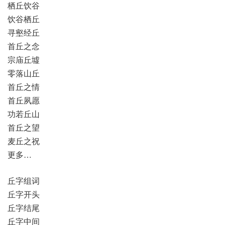
栖丘饮谷
饮谷栖丘
寻壑经丘
首丘之念
宗庙丘墟
零落山丘
首丘之情
首丘夙愿
功若丘山
首丘之望
麦丘之祝
更多…
丘字组词
丘字开头
丘字结尾
丘字中间