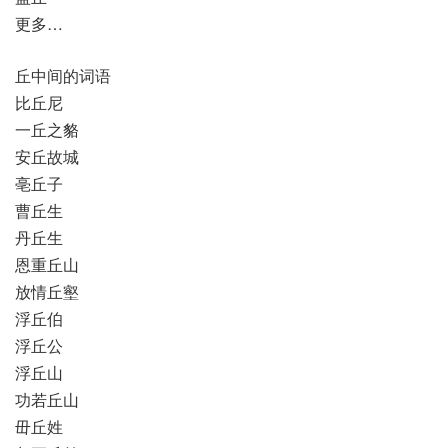
更多…
丘中间的词语
比丘尼
一丘之貉
安丘故城
亳丘子
曹丘生
丹丘生
恩重丘山
放情丘壑
浮丘伯
浮丘公
浮丘山
功若丘山
毌丘姓