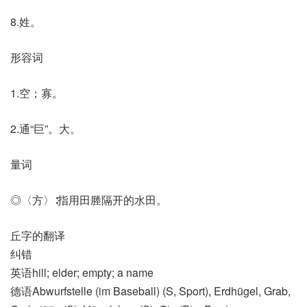
8.姓。
形容词
1.空；寡。
2.通“巨”。大。
量词
◎〈方〉∶指用田塍隔开的水田。
丘字的翻译
纠错
英语hill; elder; empty; a name
德语Abwurfstelle (im Baseball)​ (S, Sport)​, Erdhügel, Grab,