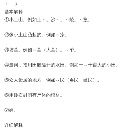
ㄑㄧㄡ
基本解释
①小土山。例如土～。沙～。～陵。～壑。
②像小土山凸起的。例如～疹。
③坟墓。例如～墓（大墓）。～垄。
④量词，指用田塍隔开的水田。例如一～十亩大的小田。
⑤众人聚居的地方。例如～民（乡民，邑民）。
⑥用砖石封闭有尸体的棺材。
⑦姓。
详细解释