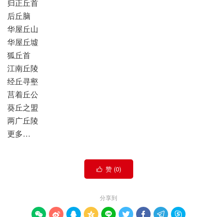
归正丘首
后丘脑
华屋丘山
华屋丘墟
狐丘首
江南丘陵
经丘寻壑
莒着丘公
葵丘之盟
两广丘陵
更多…
赞 (
0
)

分享到








