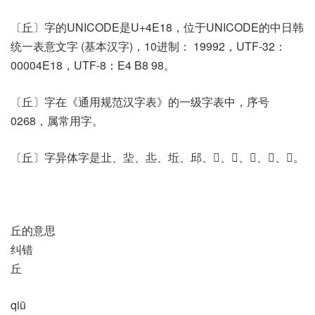
〔丘〕字的UNICODE是U+4E18，位于UNICODE的中日韩
统一表意文字 (基本汉字)，10进制： 19992，UTF-32：
00004E18，UTF-8：E4 B8 98。
〔丘〕字在《通用规范汉字表》的一级字表中，序号
0268，属常用字。
〔丘〕字异体字是㐀、㘳、丠、坵、邱、𠀈、𠀉、𠀌、𠤢、𡊣。
丘的意思
纠错
丘
qiū