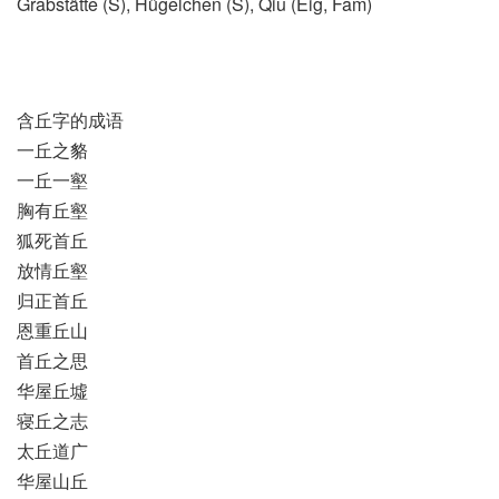
Grabstätte (S)​, Hügelchen (S)​, Qiu (Eig, Fam)
含丘字的成语
一丘之貉
一丘一壑
胸有丘壑
狐死首丘
放情丘壑
归正首丘
恩重丘山
首丘之思
华屋丘墟
寝丘之志
太丘道广
华屋山丘