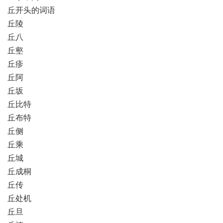
丘开头的词语
丘陵
丘八
丘壑
丘疹
丘阿
丘坂
丘比特
丘布特
丘侧
丘乘
丘城
丘成桐
丘传
丘处机
丘旦