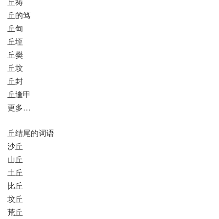
丘祷
丘的笃
丘甸
丘垤
丘樊
丘坟
丘封
丘逢甲
更多…
丘结尾的词语
沙丘
山丘
土丘
比丘
坟丘
荒丘