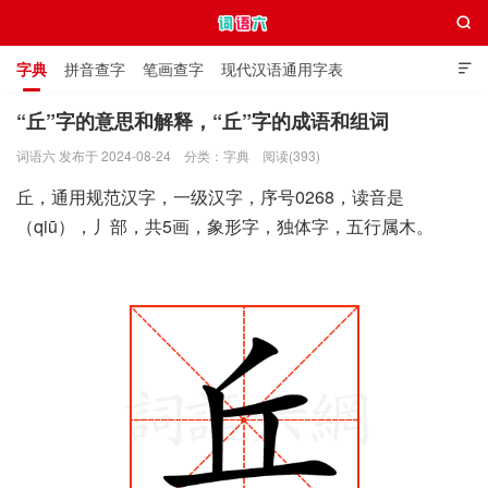

字典
拼音查字
笔画查字
现代汉语通用字表

通用规范汉字表
叠字大全
独体字大全
极简英语词典
“丘”字的意思和解释，“丘”字的成语和组词
词语六 发布于 2024-08-24
分类：
字典
阅读(393)
词语六
丘，通用规范汉字，一级汉字，序号0268，读音是
（qiū），丿部，共5画，象形字，独体字，五行属木。