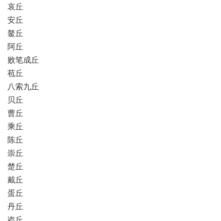
哀丘
安丘
鳌丘
阿丘
败笔成丘
苞丘
八索九丘
贝丘
曹丘
乘丘
陈丘
崇丘
楚丘
戴丘
蛋丘
丹丘
盗丘