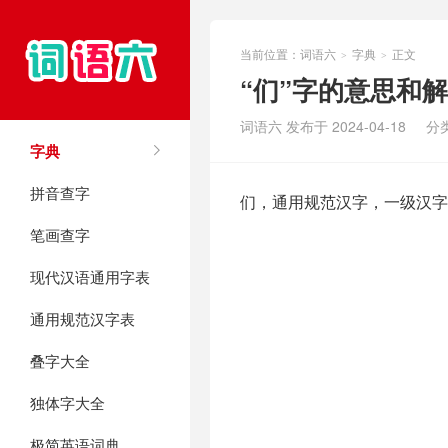
当前位置：
词语六
字典
正文
>
>
“们”字的意思和
词语六 发布于 2024-04-18
分
字典
拼音查字
们，通用规范汉字，一级汉字
笔画查字
现代汉语通用字表
通用规范汉字表
叠字大全
独体字大全
极简英语词典