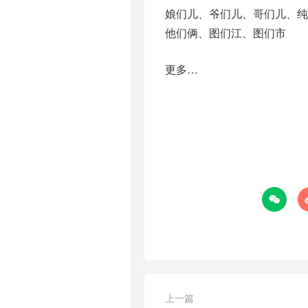
娘们儿、爷们儿、哥们儿、
他们俩、图们江、图们市
更多…

上一篇