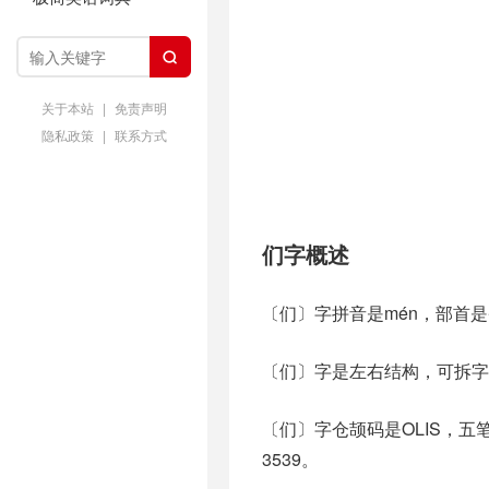

关于本站
|
免责声明
隐私政策
|
联系方式
们字概述
〔们〕字拼音是mén，部首
〔们〕字是左右结构，可拆字
〔们〕字仓颉码是OLIS，五笔
3539。