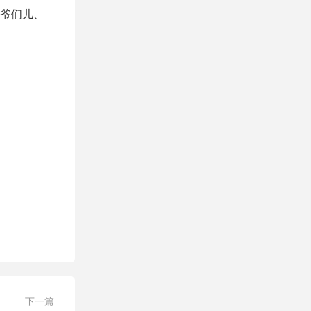
爷们儿、
下一篇