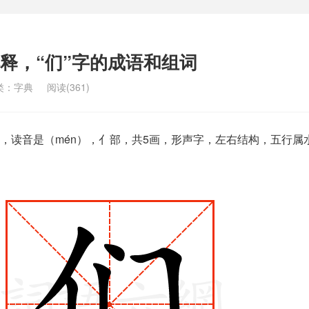
解释，“们”字的成语和组词
类：
字典
阅读(361)
，读音是（mén），亻部，共5画，形声字，左右结构，五行属