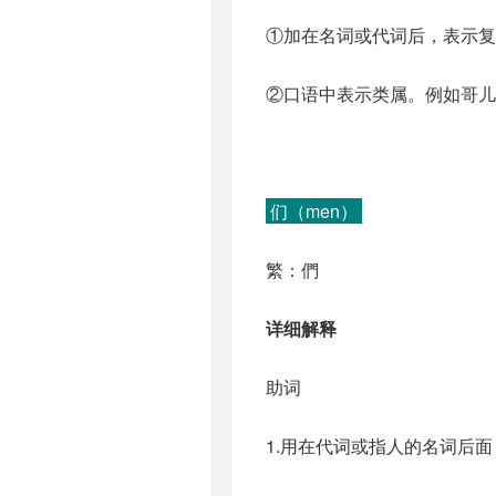
①加在名词或代词后，表示复
②口语中表示类属。例如哥儿
们（men）
繁：們
详细解释
助词
1.用在代词或指人的名词后