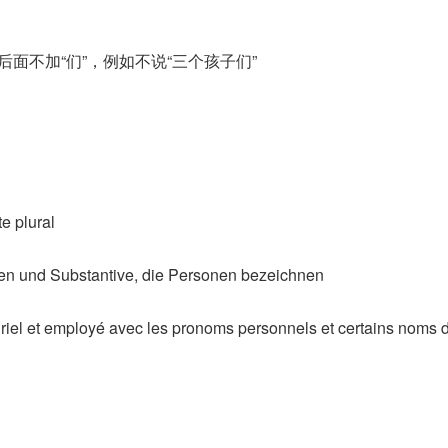
后面不加“们”，例如不说“三个孩子们”
e plural
men und Substantive, die Personen bezeichnen
uriel et employé avec les pronoms personnels et certains noms 