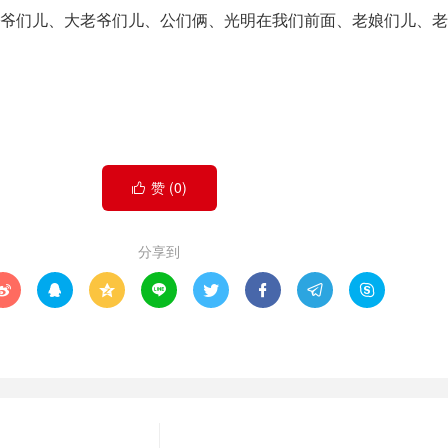
纯爷们儿、大老爷们儿、公们俩、光明在我们前面、老娘们儿、老
赞 (
0
)

分享到







