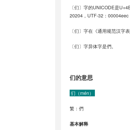
〔们〕字的UNICODE是U+
20204，UTF-32：00004ee
〔们〕字在《通用规范汉字表
〔们〕字异体字是們。
们的意思
们（mén）
繁：們
基本解释