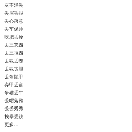
灰不溜丢
丢眉丢眼
丢心落意
丢车保帅
吃肥丢瘦
丢三忘四
丢三拉四
丢魂丢魄
丢魂丧胆
丢盔抛甲
弃甲丢盔
争猫丢牛
丢帽落鞋
丢丢秀秀
拽拳丢跌
更多…