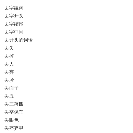
丢字组词
丢字开头
丢字结尾
丢字中间
丢开头的词语
丢失
丢掉
丢人
丢弃
丢脸
丢面子
丢丑
丢三落四
丢卒保车
丢眼色
丢盔弃甲