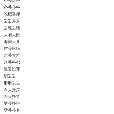
必丢疋搭
必丢仆答
吃肥丢瘦
丢丢秀秀
丢魂丢魄
丢眉丢眼
海南丢儿
吉丢疙疸
吉丢古堆
迷丢答都
迷丢没邓
明丢丢
磨磨丢丢
匹丢扑搭
匹丢扑答
劈丢扑搭
劈丢扑冬