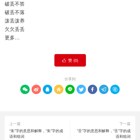
破丢不答
破丢不落
泼丢泼养
欠欠丢丢
更多…
赞 (
0
)

分享到









上一篇
下一篇
“朱”字的意思和解释，“朱”字的成
“舌”字的意思和解释，“舌”字的成
语和组词
语和组词