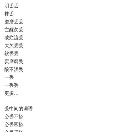
明丢丢
抹丢
磨磨丢丢
㝉醒勿丢
破烂流丢
欠欠丢丢
软丢丢
耍磨磨丢
酸不溜丢
一丢
一丢丢
更多…
丢中间的词语
必丢不搭
必丢匹搭