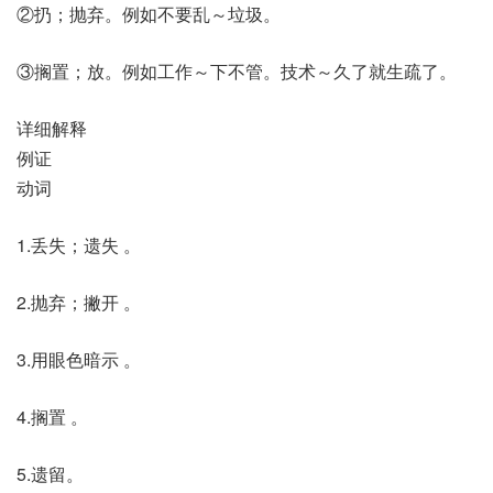
②扔；抛弃。例如不要乱～垃圾。
③搁置；放。例如工作～下不管。技术～久了就生疏了。
详细解释
例证
动词
1.丢失；遗失 。
2.抛弃；撇开 。
3.用眼色暗示 。
4.搁置 。
5.遗留。