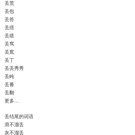
丢荒
丢包
丢答
丢撘
丢搭
丢窎
丢窵
丢丁
丢丢秀秀
丢盹
丢番
丢翻
更多…
丢结尾的词语
滑不溜丢
灰不溜丢