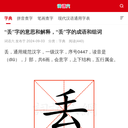

字典
拼音查字
笔画查字
现代汉语通用字表

通用规范汉字表
叠字大全
独体字大全
极简英语词典
“丢”字的意思和解释，“丢”字的成语和组词
词语六 发布于 2024-09-03
分类：
字典
阅读(440)
词语六
丢，通用规范汉字，一级汉字，序号0447，读音是
（diū），丿部，共6画，会意字，上下结构，五行属金。