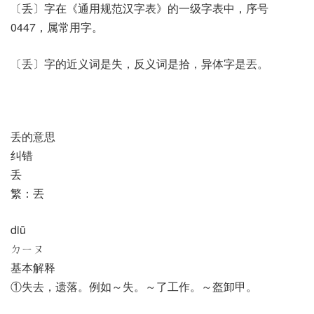
〔丢〕字在《通用规范汉字表》的一级字表中，序号
0447，属常用字。
〔丢〕字的近义词是失，反义词是拾，异体字是丟。
丢的意思
纠错
丢
繁：丟
diū
ㄉㄧㄡ
基本解释
①失去，遗落。例如～失。～了工作。～盔卸甲。