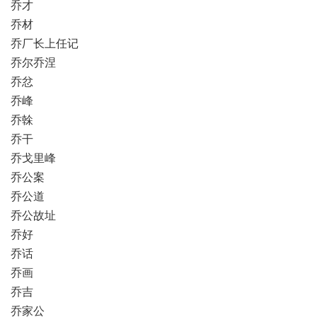
乔才
乔材
乔厂长上任记
乔尔乔涅
乔忿
乔峰
乔榦
乔干
乔戈里峰
乔公案
乔公道
乔公故址
乔好
乔话
乔画
乔吉
乔家公