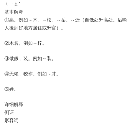
ㄑㄧㄠˊ
基本解释
①高。例如～木。～松。～岳。～迁（自低处升高处。后喻
人搬到好地方居住或升官）。
②木名。例如～梓。
③做假，装。例如～装。
④无赖，狡诈。例如～才。
⑤姓。
详细解释
例证
形容词