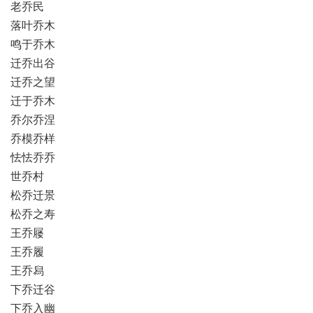
老乔民
落叶乔木
鸣于乔木
迁乔出谷
迁乔之望
迁于乔木
乔尔乔涅
乔模乔样
怯怯乔乔
世乔村
松乔迁景
松乔之寿
王乔屦
王乔履
王乔舄
下乔迁谷
下乔入幽