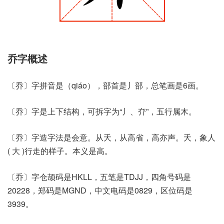
乔字概述
〔乔〕字拼音是（qiáo），部首是丿部，总笔画是6画。
〔乔〕字是上下结构，可拆字为“丿、夰”，五行属木。
〔乔〕字造字法是会意。从夭，从高省，高亦声。夭，象人
( 大 )行走的样子。本义是高。
〔乔〕字仓颉码是HKLL，五笔是TDJJ，四角号码是
20228，郑码是MGND，中文电码是0829，区位码是
3939。