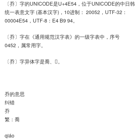
〔乔〕字的UNICODE是U+4E54，位于UNICODE的中日韩
统一表意文字 (基本汉字)，10进制： 20052，UTF-32：
00004E54，UTF-8：E4 B9 94。
〔乔〕字在《通用规范汉字表》的一级字表中，序号
0452，属常用字。
〔乔〕字异体字是喬、𠳮。
乔的意思
纠错
乔
繁：喬
qiáo