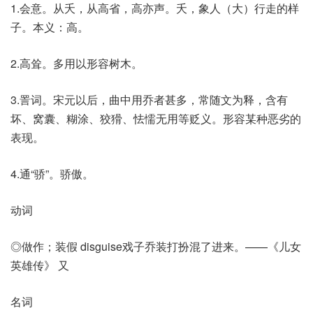
1.会意。从夭，从高省，高亦声。夭，象人（大）行走的样
子。本义：高。
2.高耸。多用以形容树木。
3.詈词。宋元以后，曲中用乔者甚多，常随文为释，含有
坏、窝囊、糊涂、狡猾、怯懦无用等贬义。形容某种恶劣的
表现。
4.通“骄”。骄傲。
动词
◎做作；装假 disguise戏子乔装打扮混了进来。——《儿女
英雄传》 又
名词