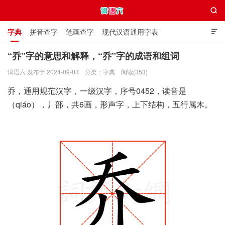

字典
拼音查字
笔画查字
现代汉语通用字表

通用规范汉字表
叠字大全
独体字大全
极简英语词典
“乔”字的意思和解释，“乔”字的成语和组词
词语六 发布于 2024-09-03
分类：
字典
阅读(353)
词语六
乔，通用规范汉字，一级汉字，序号0452，读音是
（qiáo），丿部，共6画，形声字，上下结构，五行属木。