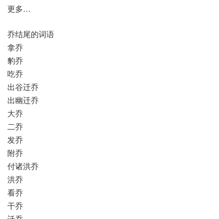
更多…
乔结尾的词语
拿乔
豹乔
吃乔
出谷迁乔
出幽迁乔
大乔
二乔
发乔
附乔
付诸洪乔
洪乔
看乔
干乔
迁乔