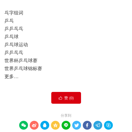
乓字组词
乒乓
乒乒乓乓
乒乓球
乒乓球运动
乒乒乓乓
世界杯乒乓球赛
世界乒乓球锦标赛
更多…
赞 (
0
)

分享到








