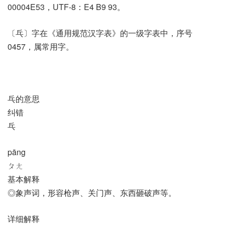
00004E53，UTF-8：E4 B9 93。
〔乓〕字在《通用规范汉字表》的一级字表中，序号
0457，属常用字。
乓的意思
纠错
乓
pāng
ㄆㄤ
基本解释
◎象声词，形容枪声、关门声、东西砸破声等。
详细解释