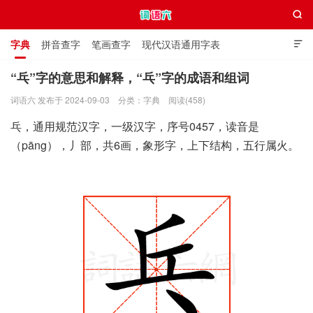

字典
拼音查字
笔画查字
现代汉语通用字表

通用规范汉字表
叠字大全
独体字大全
极简英语词典
“乓”字的意思和解释，“乓”字的成语和组词
词语六 发布于 2024-09-03
分类：
字典
阅读(458)
词语六
乓，通用规范汉字，一级汉字，序号0457，读音是
（pāng），丿部，共6画，象形字，上下结构，五行属火。