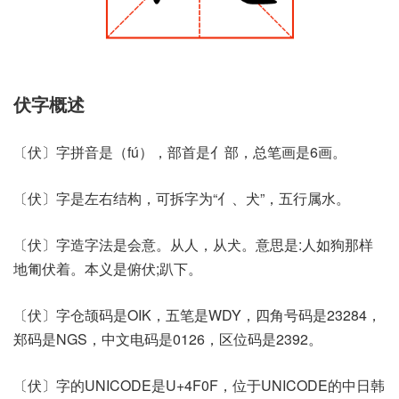
伏字概述
〔伏〕字拼音是（fú），部首是亻部，总笔画是6画。
〔伏〕字是左右结构，可拆字为“亻、犬”，五行属水。
〔伏〕字造字法是会意。从人，从犬。意思是:人如狗那样
地匍伏着。本义是俯伏;趴下。
〔伏〕字仓颉码是OIK，五笔是WDY，四角号码是23284，
郑码是NGS，中文电码是0126，区位码是2392。
〔伏〕字的UNICODE是U+4F0F，位于UNICODE的中日韩