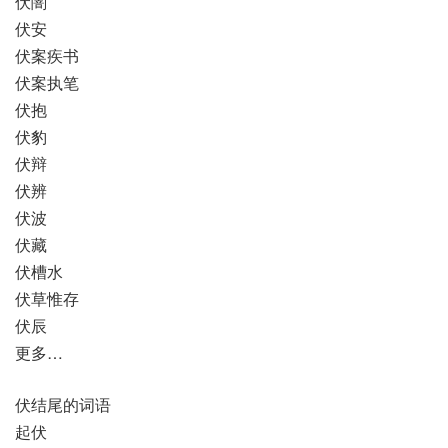
伏闇
伏安
伏案疾书
伏案执笔
伏抱
伏豹
伏辩
伏辨
伏波
伏藏
伏槽水
伏草惟存
伏辰
更多…
伏结尾的词语
起伏