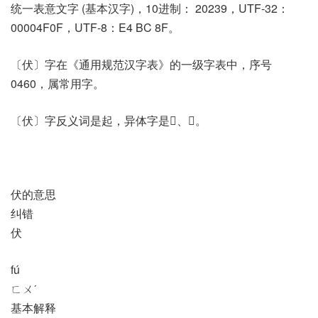
统一表意文字 (基本汉字)，10进制： 20239，UTF-32：
00004F0F，UTF-8：E4 BC 8F。
〔伏〕字在《通用规范汉字表》的一级字表中，序号
0460，属常用字。
〔伏〕字反义词是起，异体字是𥦸、𥧜。
伏的意思
纠错
伏
fú
ㄈㄨˊ
基本解释