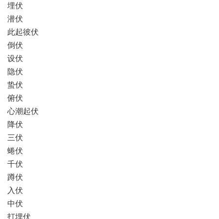
埋伏
潜伏
此起彼伏
倒伏
设伏
隐伏
蛰伏
俯伏
心潮起伏
降伏
三伏
蜷伏
千伏
蹲伏
入伏
中伏
打埋伏