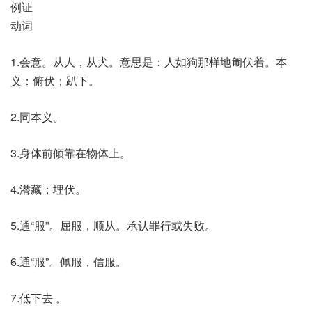
例证
动词
1.会意。从人，从犬。意思是：人如狗那样地匍伏着。本
义：俯伏；趴下。
2.同本义。
3.身体前倾靠在物体上。
4.潜藏；埋伏。
5.通“服”。屈服，顺从。承认罪行或失败。
6.通“服”。佩服，信服。
7.低下去 。