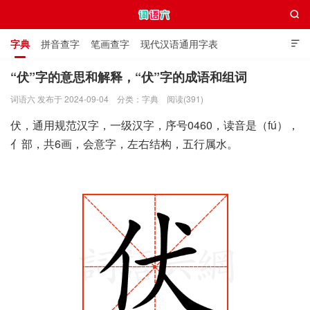

字典
拼音查字
笔画查字
现代汉语通用字表

通用规范汉字表
叠字大全
独体字大全
极简英语词典
“伏”字的意思和解释，“伏”字的成语和组词
词语六 发布于 2024-09-04
分类：
字典
阅读(391)
词语六
伏，通用规范汉字，一级汉字，序号0460，读音是（fú），
亻部，共6画，会意字，左右结构，五行属水。