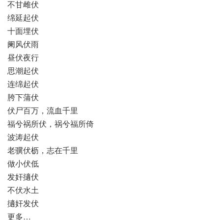
不甘雌伏
绵延起伏
十面埋伏
阑风伏雨
昼伏夜行
思潮起伏
连绵起伏
胯下蒲伏
伏尸百万，流血千里
福兮祸所伏，祸兮福所倚
波涛起伏
老骥伏枥，志在千里
做小伏低
发奸擿伏
不伏水土
擿奸发伏
更多…