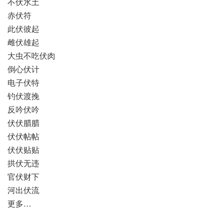
不伏水土
赤伏符
此伏彼起
雌伏雄起
大虫不吃伏肉
倒心伏计
电子伏特
钓伏渡挽
反吟伏吟
伏伏腊腊
伏伏帖帖
伏伏贴贴
拱伏无违
官伏财下
河出伏流
更多…