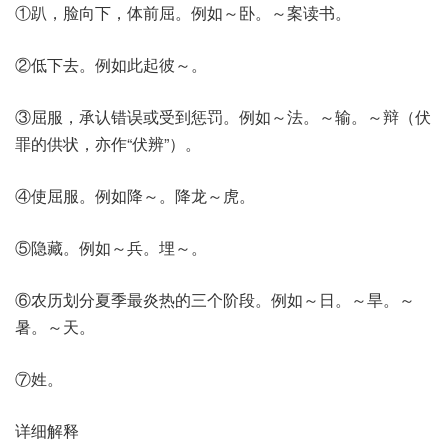
①趴，脸向下，体前屈。例如～卧。～案读书。
②低下去。例如此起彼～。
③屈服，承认错误或受到惩罚。例如～法。～输。～辩（伏
罪的供状，亦作“伏辨”）。
④使屈服。例如降～。降龙～虎。
⑤隐藏。例如～兵。埋～。
⑥农历划分夏季最炎热的三个阶段。例如～日。～旱。～
暑。～天。
⑦姓。
详细解释