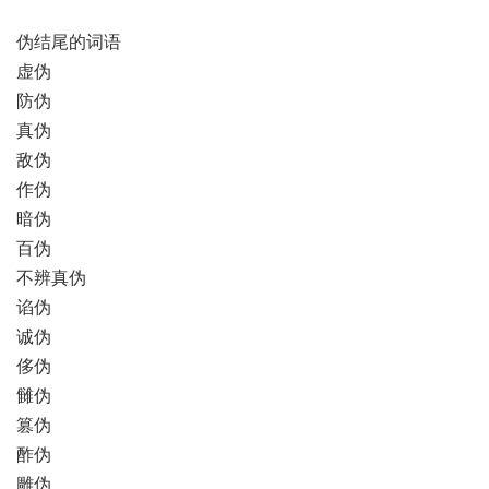
伪结尾的词语
虚伪
防伪
真伪
敌伪
作伪
暗伪
百伪
不辨真伪
谄伪
诚伪
侈伪
雠伪
篡伪
酢伪
雕伪