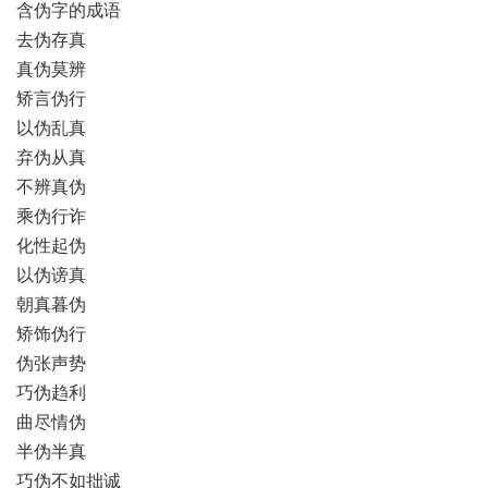
含伪字的成语
去伪存真
真伪莫辨
矫言伪行
以伪乱真
弃伪从真
不辨真伪
乘伪行诈
化性起伪
以伪谤真
朝真暮伪
矫饰伪行
伪张声势
巧伪趋利
曲尽情伪
半伪半真
巧伪不如拙诚