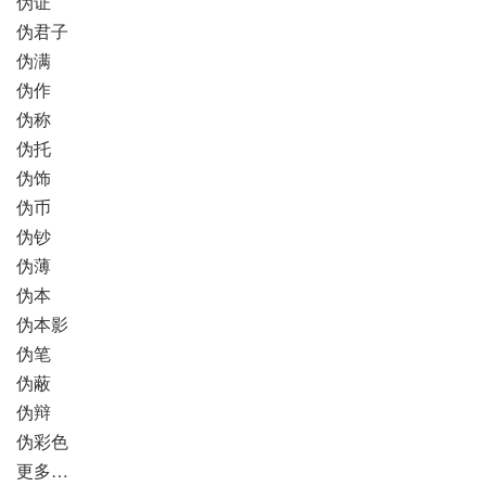
伪证
伪君子
伪满
伪作
伪称
伪托
伪饰
伪币
伪钞
伪薄
伪本
伪本影
伪笔
伪蔽
伪辩
伪彩色
更多…