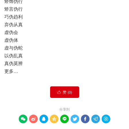
矫饰伪行
矫言伪行
巧伪趋利
弃伪从真
虚伪会
虚伪体
虚与伪蛇
以伪乱真
真伪莫辨
更多…
赞 (
0
)

分享到








