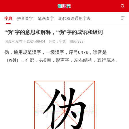

字典
拼音查字
笔画查字
现代汉语通用字表

通用规范汉字表
叠字大全
独体字大全
极简英语词典
“伪”字的意思和解释，“伪”字的成语和组词
词语六 发布于 2024-09-04
分类：
字典
阅读(383)
词语六
伪，通用规范汉字，一级汉字，序号0476，读音是
（wěi），亻部，共6画，形声字，左右结构，五行属木。