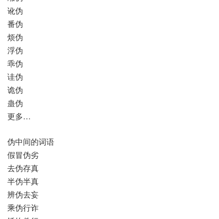
讹伪
番伪
烦伪
浮伪
乖伪
诖伪
诡伪
蛊伪
更多…
伪中间的词语
假冒伪劣
去伪存真
半伪半真
辨伪去妄
乘伪行诈