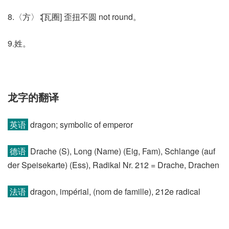
8.〈方〉∶[瓦圈] 歪扭不圆 not round。
9.姓。
龙字的翻译
英语
dragon; symbolic of emperor
德语
Drache (S)​, Long (Name)​ (Eig, Fam)​, Schlange (auf
der Speisekarte)​ (Ess)​, Radikal Nr. 212 = Drache, Drachen
法语
dragon, impérial, (nom de famille)​, 212e radical