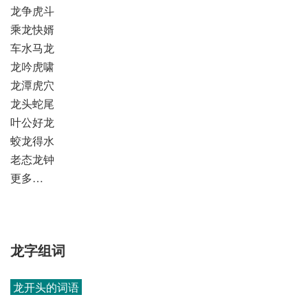
龙争虎斗
乘龙快婿
车水马龙
龙吟虎啸
龙潭虎穴
龙头蛇尾
叶公好龙
蛟龙得水
老态龙钟
更多…
龙字组词
龙开头的词语