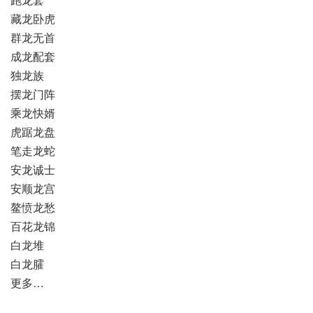
藏龙卧虎
群龙无首
成龙配套
独龙族
摆龙门阵
乘龙快婿
虎踞龙盘
笔走龙蛇
安龙诚士
安顺龙宫
鳌愤龙愁
百花龙锦
白龙堆
白龙臛
更多…