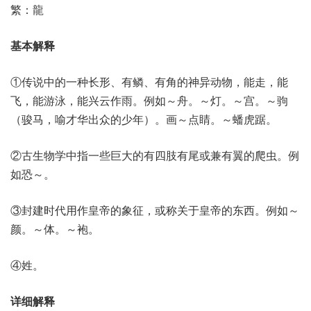
繁：龍
基本解释
①传说中的一种长形、有鳞、有角的神异动物，能走，能
飞，能游泳，能兴云作雨。例如～舟。～灯。～宫。～驹
（骏马，喻才华出众的少年）。画～点睛。～蟠虎踞。
②古生物学中指一些巨大的有四肢有尾或兼有翼的爬虫。例
如恐～。
③封建时代用作皇帝的象征，或称关于皇帝的东西。例如～
颜。～体。～袍。
④姓。
详细解释