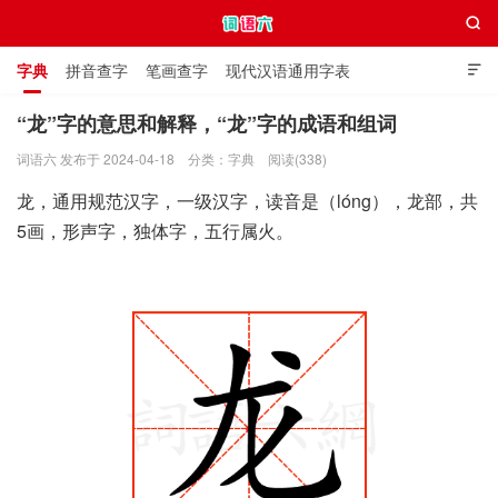

字典
拼音查字
笔画查字
现代汉语通用字表

通用规范汉字表
叠字大全
独体字大全
极简英语词典
“龙”字的意思和解释，“龙”字的成语和组词
词语六 发布于 2024-04-18
分类：
字典
阅读(338)
词语六
龙，通用规范汉字，一级汉字，读音是（lóng），龙部，共
5画，形声字，独体字，五行属火。