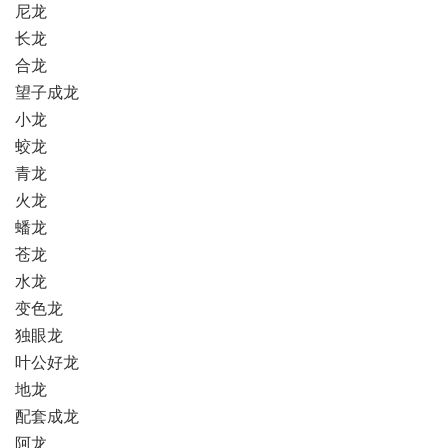
尼龙
长龙
合龙
望子成龙
小龙
蛟龙
青龙
火龙
蟠龙
苍龙
水龙
变色龙
独眼龙
叶公好龙
地龙
配套成龙
阿龙