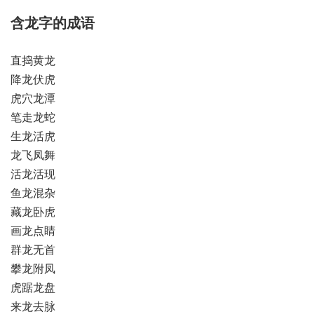
含龙字的成语
直捣黄龙
降龙伏虎
虎穴龙潭
笔走龙蛇
生龙活虎
龙飞凤舞
活龙活现
鱼龙混杂
藏龙卧虎
画龙点睛
群龙无首
攀龙附凤
虎踞龙盘
来龙去脉